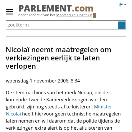
Overslaan
Licht
PARLEMENT
.com
en
weerg
Primair
onder redactie van het
Montesquieu Instituut
naar
menu
de
tonen/verbergen
inhoud
gaan
Nicolaï neemt maatregelen om
verkiezingen eerlijk te laten
verlopen
woensdag 1 november 2006, 8:34
De stemmachines van het merk Nedap, die de
komende Tweede Kamerverkiezingen worden
gebruikt, zijn nog steeds af te luisteren.
Minister
Nicolaï
heeft hiervoor geen technische maatregelen
laten nemen en wil daarom dat de politie tijdens de
verkiezingen extra alert is op het afluisteren van