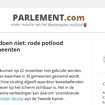
PARLEMENT
.com
onder redactie van het
Montesquieu Instituut
oen niet: rode potlood
emeenten
kunnen op 22 november niet gebruikt worden.
es waarmee in 35 gemeenten gestemd wordt.
achine straling afgeeft waardoor kwaadwillenden
C
ezer op het scherm zichtbaar is. Het in de
A
heime verkiezingen kan daarom 'onvoldoende
C
nister Nicolaï
aan de Tweede Kamer.
h