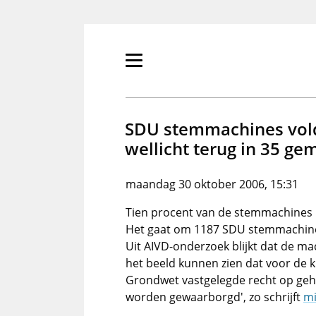
Overslaan
en
naar
de
Primair
inhoud
menu
gaan
tonen/verbergen
SDU stemmachines vold
wellicht terug in 35 g
maandag 30 oktober 2006, 15:31
Tien procent van de stemmachines 
Het gaat om 1187 SDU stemmachin
Uit AIVD-onderzoek blijkt dat de m
het beeld kunnen zien dat voor de ki
Grondwet vastgelegde recht op ge
worden gewaarborgd', zo schrijft
mi