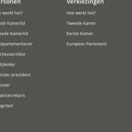
ersonen
Verkiezingen
 werkt het?
Hoe werkt het?
ste Kamerlid
Tweede Kamer
eede Kamerlid
Eerste Kamer
roparlementariër
Europees Parlement
ctievoorzitter
tijleider
ister-president
ister
atssecretaris
egriteit