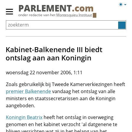
Overslaan
Licht
PARLEMENT
.com
en
weerg
Primair
onder redactie van het
Montesquieu Instituut
naar
menu
de
tonen/verbergen
inhoud
gaan
Kabinet-Balkenende III biedt
ontslag aan aan Koningin
woensdag 22 november 2006, 1:11
Zoals gebruikelijk bij Tweede Kamerverkiezingen heeft
premier Balkenende
vandaag het ontslag van alle
ministers en staatssecretarissen aan de Koningin
aangeboden.
Koningin Beatrix
heeft het ontslag in overweging
genomen en het kabinet verzocht 'al datgenene te
blijven verrichten wat zij in het belang van het