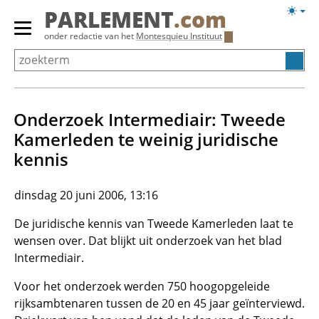
Overslaan
Licht
PARLEMENT
.com
en
weerg
Primair
onder redactie van het
Montesquieu Instituut
naar
menu
de
tonen/verbergen
inhoud
gaan
Onderzoek Intermediair: Tweede
Kamerleden te weinig juridische
kennis
dinsdag 20 juni 2006, 13:16
De juridische kennis van Tweede Kamerleden laat te
wensen over. Dat blijkt uit onderzoek van het blad
Intermediair.
Voor het onderzoek werden 750 hoogopgeleide
rijksambtenaren tussen de 20 en 45 jaar geïnterviewd.