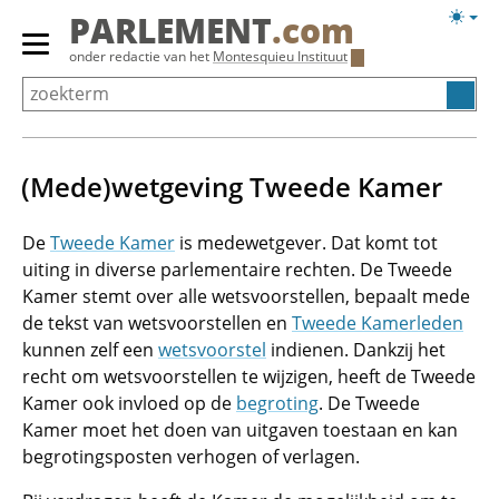
Overslaan
Licht
PARLEMENT
.com
en
weerg
Primair
onder redactie van het
Montesquieu Instituut
naar
menu
de
tonen/verbergen
inhoud
gaan
(Mede)wetgeving Tweede Kamer
De
Tweede Kamer
is medewetgever. Dat komt tot
uiting in diverse parlementaire rechten. De Tweede
Kamer stemt over alle wetsvoorstellen, bepaalt mede
de tekst van wetsvoorstellen en
Tweede Kamerleden
kunnen zelf een
wetsvoorstel
indienen. Dankzij het
recht om wetsvoorstellen te wijzigen, heeft de Tweede
Kamer ook invloed op de
begroting
. De Tweede
Kamer moet het doen van uitgaven toestaan en kan
begrotingsposten verhogen of verlagen.