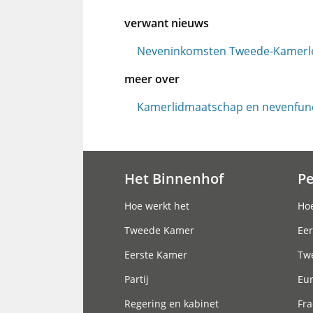
verwant nieuws
Neveninkomsten Tweede-Kamerl
meer over
Kamerlidmaatschap en nevenfunc
Het Binnenhof
P
Hoofdnavigatie
Hoe werkt het
Hoe
Tweede Kamer
Eer
Eerste Kamer
Tw
Partij
Eu
Regering en kabinet
Fra