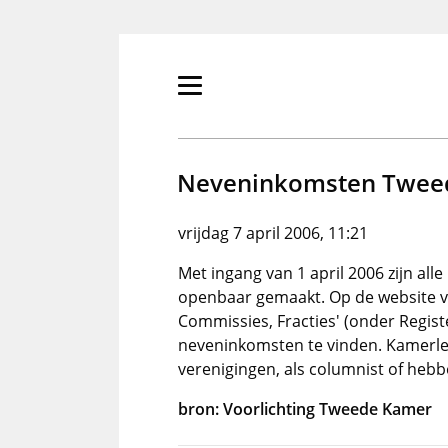
Overslaan
en
naar
de
Primair
inhoud
menu
gaan
tonen/verbergen
Neveninkomsten Twee
vrijdag 7 april 2006, 11:21
Met ingang van 1 april 2006 zijn a
openbaar gemaakt. Op de website va
Commissies, Fracties' (onder Registe
neveninkomsten te vinden. Kamerlede
verenigingen, als columnist of hebbe
bron: Voorlichting Tweede Kamer