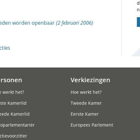
d
n
eden worden openbaar
(2 februari 2006)
ties
ersonen
Verkiezingen
 werkt het?
Hoe werkt het?
ste Kamerlid
Tweede Kamer
eede Kamerlid
Eerste Kamer
roparlementariër
Europees Parlement
ctievoorzitter