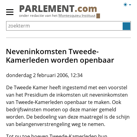
Overslaan
Licht
PARLEMENT
.com
en
weerg
Primair
onder redactie van het
Montesquieu Instituut
naar
menu
de
tonen/verbergen
inhoud
gaan
Neveninkomsten Tweede-
Kamerleden worden openbaar
donderdag 2 februari 2006, 12:34
De Tweede Kamer heeft ingestemd met een voorstel
van het Presidium de inkomsten uit neveninkomsten
van Tweede-Kamerleden openbaar te maken. Ook
bedrijfswinsten moeten op deze manier gemeld
worden. De bedoeling van deze maatregel is de schijn
van belangenverstrengeling weg te nemen.
Tot nu toe hoeven Tweede-Kamerleden hun