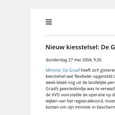
Overslaan
en
naar
de
Primair
inhoud
menu
gaan
tonen/verbergen
Nieuw kiesstelsel: De G
donderdag 27 mei 2004, 9:26
Minister De Graaf
heeft zich gister
kiesstelsel wat flexibeler opgesteld 
week bleek nog uit de landelijke per
Graafs geesteskindje was te verwach
de VVD voorstelde de operatie op d
wijken van het regeerakkoord, moe
komen om zijn minister in bescher