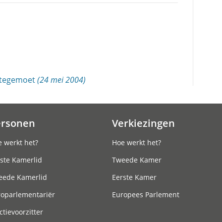
 tegemoet
(24 mei 2004)
ersonen
Verkiezingen
 werkt het?
Hoe werkt het?
ste Kamerlid
Tweede Kamer
eede Kamerlid
Eerste Kamer
roparlementariër
Europees Parlement
ctievoorzitter