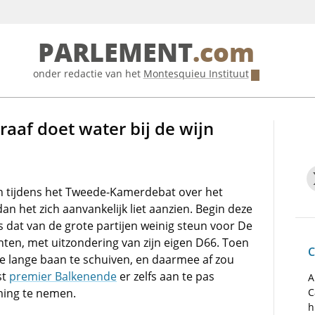
PARLEMENT
.com
onder redactie van het
Montesquieu Instituut
raaf doet water bij de wijn
en tijdens het Tweede-Kamerdebat over het
dan het zich aanvankelijk liet aanzien. Begin deze
s dat van de grote partijen weinig steun voor De
ten, met uitzondering van zijn eigen D66. Toen
C
e lange baan te schuiven, en daarmee af zou
st
premier Balkenende
er zelfs aan te pas
A
ming te nemen.
C
h