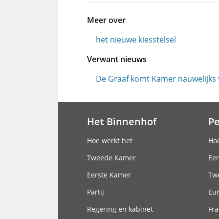
Meer over
het nieuwe kiesstelsel
Verwant nieuws
De Graaf komt Kamer nauwelijks
Het Binnenhof
P
Hoofdnavigatie
Hoe werkt het
Hoe
Tweede Kamer
Eer
Eerste Kamer
Tw
Partij
Eu
Regering en kabinet
Fra