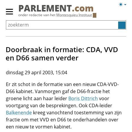
Overslaan
Licht
PARLEMENT
.com
en
weerg
Primair
onder redactie van het
Montesquieu Instituut
naar
menu
de
tonen/verbergen
inhoud
gaan
Doorbraak in formatie: CDA, VVD
en D66 samen verder
dinsdag 29 april 2003, 15:04
Er zit schot in de formatie van een nieuw CDA-VVD-
D66 kabinet. Vanmorgen gaf de D66-fractie het
groene licht aan haar leider
Boris Dittrich
voor
voortgang van de besprekingen. Ook CDA-leider
Balkenende
kreeg vanochtend toestemming van zijn
fractie om met VVD en D66 te onderhandelen over
een nieuw te vormen kabinet.