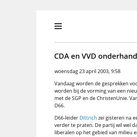
Overslaan
en
naar
de
Primair
inhoud
menu
gaan
tonen/verbergen
CDA en VVD onderhande
woensdag 23 april 2003, 9:58
Vandaag worden de gesprekken voort
worden bij de vorming van een nie
met de SGP en de ChristenUnie. Van
D66.
D66-leider
Dittrich
zei gisteren na e
verder te praten. De partij wil wel 
liberalen op het gebied van milieu 