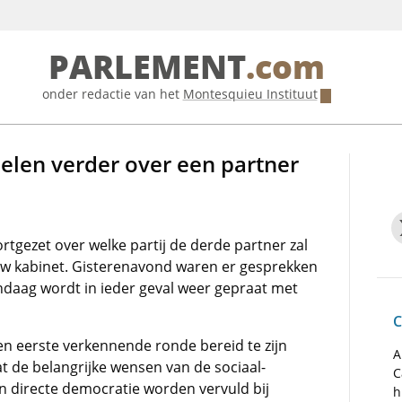
PARLEMENT
.com
onder redactie van het
Montesquieu Instituut
len verder over een partner
gezet over welke partij de derde partner zal
uw kabinet. Gisterenavond waren er gesprekken
daag wordt in ieder geval weer gepraat met
C
en eerste verkennende ronde bereid te zijn
A
dat de belangrijke wensen van de sociaal-
C
en directe democratie worden vervuld bij
h