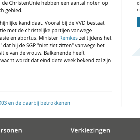
 de ChristenUnie hebben een aantal noten op
d
n
ch gebied.
ijnlijke kandidaat. Vooral bij de VVD bestaat
ie met de christelijke partijen vanwege
sie en abortus. Minister
Remkes
zei tijdens het
at hij de SGP "niet ziet zitten" vanwege het
sitie van de vrouw. Balkenende heeft
acht wordt dat eind deze week bekend zal zijn
3
003 en de daarbij betrokkenen
ersonen
Verkiezingen