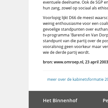
eventuele deelname. Ook de SGP en
hun zang, zowel op sociaal als ethis
Voorlopig lijkt D66 de meest waarsch
weinig enthousiasme voor een coalit
gevoelige standpunten over euthana
tv-programma 'Barend en Van Dorp' d
standpunt van die partij over de po
vooralsnog geen voorkeur maar verw
wie de derde partij wordt.
bron: www.omroep.nl, 23 april 200
meer over de kabinetsformatie 2
Het Binnenhof
P
Hoofdnavigatie