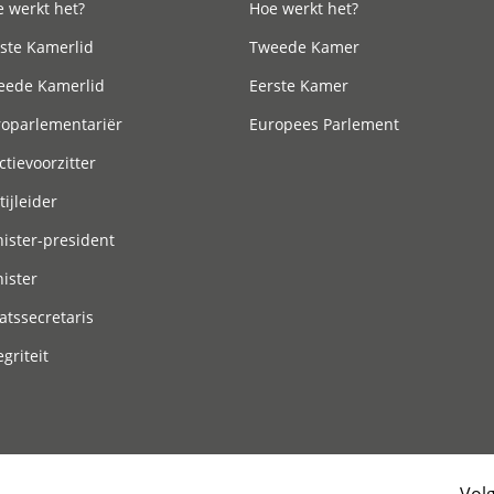
 werkt het?
Hoe werkt het?
ste Kamerlid
Tweede Kamer
eede Kamerlid
Eerste Kamer
roparlementariër
Europees Parlement
ctievoorzitter
tijleider
ister-president
ister
atssecretaris
egriteit
Vol