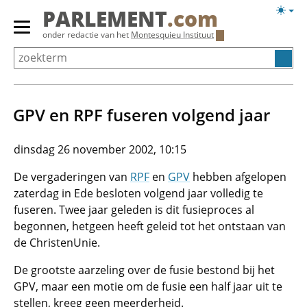
Overslaan
Licht
PARLEMENT
.com
en
weerg
Primair
onder redactie van het
Montesquieu Instituut
naar
menu
de
tonen/verbergen
inhoud
gaan
GPV en RPF fuseren volgend jaar
dinsdag 26 november 2002, 10:15
De vergaderingen van
RPF
en
GPV
hebben afgelopen
zaterdag in Ede besloten volgend jaar volledig te
fuseren. Twee jaar geleden is dit fusieproces al
begonnen, hetgeen heeft geleid tot het ontstaan van
de ChristenUnie.
De grootste aarzeling over de fusie bestond bij het
GPV, maar een motie om de fusie een half jaar uit te
stellen, kreeg geen meerderheid.