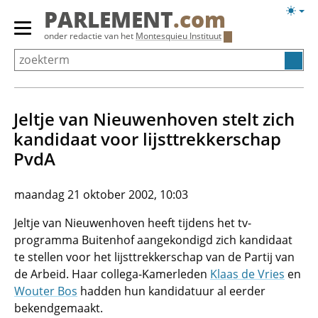
Overslaan
Licht
PARLEMENT
.com
en
weerg
Primair
onder redactie van het
Montesquieu Instituut
naar
menu
de
tonen/verbergen
inhoud
gaan
Jeltje van Nieuwenhoven stelt zich
kandidaat voor lijsttrekkerschap
PvdA
maandag 21 oktober 2002, 10:03
Jeltje van Nieuwenhoven heeft tijdens het tv-
programma Buitenhof aangekondigd zich kandidaat
te stellen voor het lijsttrekkerschap van de Partij van
de Arbeid. Haar collega-Kamerleden
Klaas de Vries
en
Wouter Bos
hadden hun kandidatuur al eerder
bekendgemaakt.