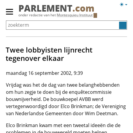
Overslaan
Licht
PARLEMENT
.com
en
weerg
Primair
onder redactie van het
Montesquieu Instituut
naar
menu
de
tonen/verbergen
inhoud
gaan
Twee lobbyisten lijnrecht
tegenover elkaar
maandag 16 september 2002, 9:39
Vrijdag was het de dag van twee belanghebbenden
om hun zegje te doen bij de enquêtecommissie
bouwnijverheid. De bouwkoepel AVBB werd
vertegenwoordigd door Elco Brinkman; de Vereniging
van Nederlandse Gemeenten door Wim Deetman.
Elco Brinkman kwam met een tweetal ideeën die de
problemen in de bouwwereld moeten helpen