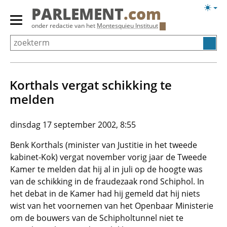
Overslaan
Licht
PARLEMENT
.com
en
weerg
Primair
onder redactie van het
Montesquieu Instituut
naar
menu
de
tonen/verbergen
inhoud
gaan
Korthals vergat schikking te
melden
dinsdag 17 september 2002, 8:55
Benk Korthals (minister van Justitie in het tweede
kabinet-Kok) vergat november vorig jaar de Tweede
Kamer te melden dat hij al in juli op de hoogte was
van de schikking in de fraudezaak rond Schiphol. In
het debat in de Kamer had hij gemeld dat hij niets
wist van het voornemen van het Openbaar Ministerie
om de bouwers van de Schipholtunnel niet te