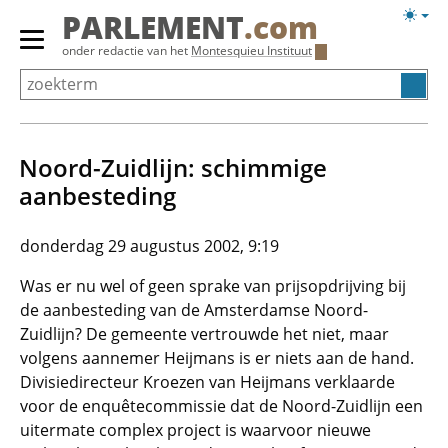
Overslaan
Licht
PARLEMENT
.com
en
weerg
Primair
onder redactie van het
Montesquieu Instituut
naar
menu
de
tonen/verbergen
inhoud
gaan
Noord-Zuidlijn: schimmige
aanbesteding
donderdag 29 augustus 2002, 9:19
Was er nu wel of geen sprake van prijsopdrijving bij
de aanbesteding van de Amsterdamse Noord-
Zuidlijn? De gemeente vertrouwde het niet, maar
volgens aannemer Heijmans is er niets aan de hand.
Divisiedirecteur Kroezen van Heijmans verklaarde
voor de enquêtecommissie dat de Noord-Zuidlijn een
uitermate complex project is waarvoor nieuwe