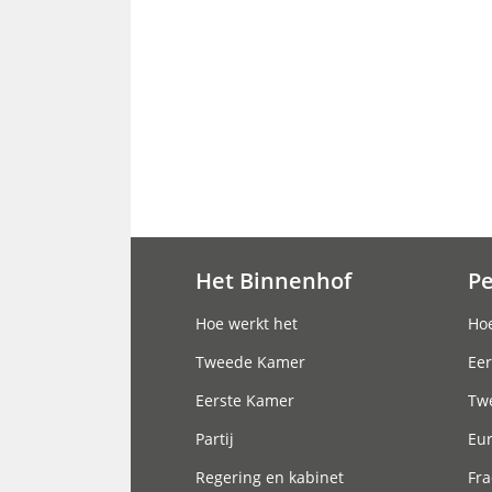
Het Binnenhof
P
Hoofdnavigatie
Hoe werkt het
Hoe
Tweede Kamer
Eer
Eerste Kamer
Tw
Partij
Eu
Regering en kabinet
Fra