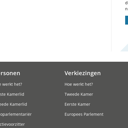
d
n
ersonen
Verkiezingen
 werkt het?
Hoe werkt het?
ste Kamerlid
Tweede Kamer
eede Kamerlid
Eerste Kamer
roparlementariër
Europees Parlement
ctievoorzitter