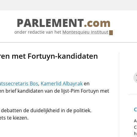
PARLEMENT
.com
onder redactie van het
Montesquieu Instituut
ren met Fortuyn-kandidaten
atssecretaris Bos
,
Kamerlid Albayrak
en
en brief kandidaten van de lijst-Pim Fortuyn met
C
ebatten de duidelijkheid in de politiek.
ts te kiezen.
A
C
h