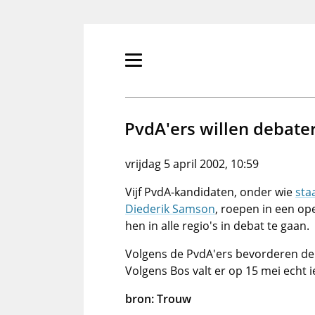
Overslaan
en
naar
de
Primair
inhoud
menu
gaan
tonen/verbergen
PvdA'ers willen debate
vrijdag 5 april 2002, 10:59
Vijf PvdA-kandidaten, onder wie
sta
Diederik Samson
, roepen in een op
hen in alle regio's in debat te gaan.
Volgens de PvdA'ers bevorderen de d
Volgens Bos valt er op 15 mei echt ie
bron: Trouw