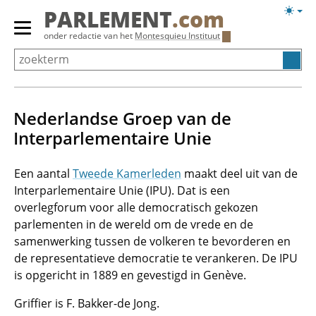
Overslaan
Licht
PARLEMENT
.com
en
weerg
Primair
onder redactie van het
Montesquieu Instituut
naar
menu
de
tonen/verbergen
inhoud
gaan
Nederlandse Groep van de
Interparlementaire Unie
Een aantal
Tweede Kamerleden
maakt deel uit van de
Interparlementaire Unie (IPU). Dat is een
overlegforum voor alle democratisch gekozen
parlementen in de wereld om de vrede en de
samenwerking tussen de volkeren te bevorderen en
de representatieve democratie te verankeren. De IPU
is opgericht in 1889 en gevestigd in Genève.
Griffier is F. Bakker-de Jong.