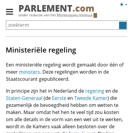
Overslaan
Licht
PARLEMENT
.com
en
weerg
Primair
onder redactie van het
Montesquieu Instituut
naar
menu
de
tonen/verbergen
inhoud
gaan
Ministeriële regeling
Een ministeriële regeling wordt gemaakt door één of
meer
ministers
. Deze regelingen worden in de
Staatscourant gepubliceerd.
In principe zijn het in Nederland de
regering
en de
Staten-Generaal
(de
Eerste
en
Tweede Kamer
) die
gezamenlijk de bevoegdheid hebben om wetten te
maken. Maar omdat het hen te veel tijd zou kosten
om alle details in de vorm van een wet uit te werken,
wordt in de Kamers vaak alleen besloten over de