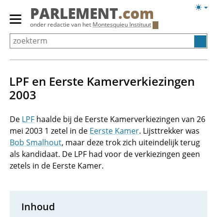
Overslaan
Licht
PARLEMENT
.com
en
weerg
Primair
onder redactie van het
Montesquieu Instituut
naar
menu
de
tonen/verbergen
inhoud
gaan
LPF en Eerste Kamerverkiezingen
2003
De
LPF
haalde bij de Eerste Kamerverkiezingen van 26
mei 2003 1 zetel in de
Eerste Kamer
. Lijsttrekker was
Bob Smalhout
, maar deze trok zich uiteindelijk terug
als kandidaat. De LPF had voor de verkiezingen geen
zetels in de Eerste Kamer.
Inhoud