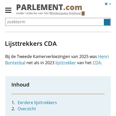
Overslaan
Licht
PARLEMENT
.com
en
weerg
Primair
onder redactie van het
Montesquieu Instituut
naar
menu
de
tonen/verbergen
inhoud
gaan
Lijsttrekkers CDA
Bij de Tweede Kamerverkiezingen van 2025 was
Henri
Bontenbal
net als in 2023
lijsttrekker
van het
CDA
.
Inhoud
Eerdere lijsttrekkers
Overzicht