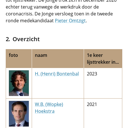
tot lijsttrekker. De Jonge trok zich in december 2020
echter terug vanwege de werkdruk door de
coronacrisis. De Jonge versloeg toen in de tweede
ronde medekandidaat
Pieter Omtzigt
.
Overzicht
foto
naam
1e keer
lijsttrekker in...
H. (Henri) Bontenbal
2023
W.B. (Wopke)
2021
Hoekstra