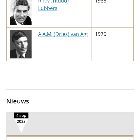
R.F.M. (Ruud)
1986
Lubbers
A.A.M. (Dries) van Agt
1976
Nieuws
4 sep
2023