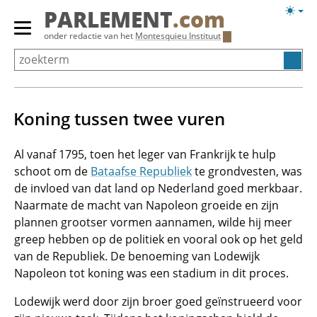
Overslaan
Licht
PARLEMENT
.com
en
weerg
Primair
onder redactie van het
Montesquieu Instituut
naar
menu
de
tonen/verbergen
inhoud
gaan
Koning tussen twee vuren
Al vanaf 1795, toen het leger van Frankrijk te hulp
schoot om de
Bataafse Republiek
te grondvesten, was
de invloed van dat land op Nederland goed merkbaar.
Naarmate de macht van Napoleon groeide en zijn
plannen grootser vormen aannamen, wilde hij meer
greep hebben op de politiek en vooral ook op het geld
van de Republiek. De benoeming van Lodewijk
Napoleon tot koning was een stadium in dit proces.
Lodewijk werd door zijn broer goed geïnstrueerd voor