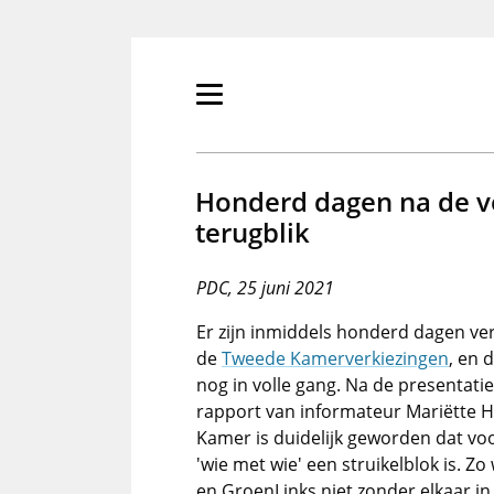
Overslaan
en
naar
de
Primair
inhoud
menu
gaan
tonen/verbergen
Honderd dagen na de v
terugblik
PDC, 25 juni 2021
Er zijn inmiddels honderd dagen ve
de
Tweede Kamerverkiezingen
, en 
nog in volle gang. Na de presentatie
rapport van informateur Mariëtte 
Kamer is duidelijk geworden dat vo
'wie met wie' een struikelblok is. Zo
en GroenLinks niet zonder elkaar in