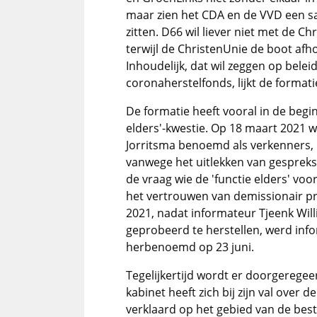
maar zien het CDA en de VVD een sa
zitten. D66 wil liever niet met de C
terwijl de ChristenUnie de boot afho
Inhoudelijk, dat wil zeggen op beleid
coronaherstelfonds, lijkt de formati
De formatie heeft vooral in de begi
elders'-kwestie. Op 18 maart 2021 
Jorritsma benoemd als verkenners,
vanwege het uitlekken van gespreksn
de vraag wie de 'functie elders' vo
het vertrouwen van demissionair p
2021, nadat informateur Tjeenk Will
geprobeerd te herstellen, werd in
herbenoemd op 23 juni.
Tegelijkertijd wordt er doorgerege
kabinet heeft zich bij zijn val over 
verklaard op het gebied van de best