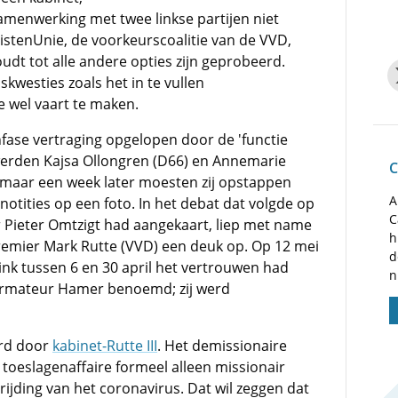
menwerking met twee linkse partijen niet
hristenUnie, de voorkeurscoalitie van de VVD,
udt tot alle andere opties zijn geprobeerd.
skwesties zoals het in te vullen
e wel vaart te maken.
nfase vertraging opgelopen door de 'functie
werden Kajsa Ollongren (D66) en Annemarie
C
 maar een week later moesten zij opstappen
A
otities op een foto. In het debat dat volgde op
C
or Pieter Omtzigt had aangekaart, liep met name
h
remier Mark Rutte (VVD) een deuk op. Op 12 mei
d
ink tussen 6 en 30 april het vertrouwen had
n
formateur Hamer benoemd; zij werd
erd door
kabinet-Rutte III
. Het demissionaire
de toeslagenaffaire formeel alleen missionair
rijding van het coronavirus. Dat wil zeggen dat