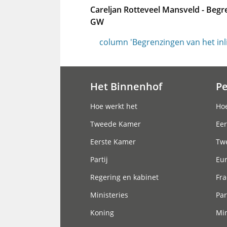
Careljan Rotteveel Mansveld - Begre
GW
column 'Begrenzingen van het inli
Het Binnenhof
P
Hoofdnavigatie
Hoe werkt het
Hoe
Tweede Kamer
Eer
Eerste Kamer
Tw
Partij
Eu
Regering en kabinet
Fra
Ministeries
Par
Koning
Min