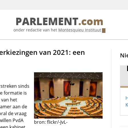
PARLEMENT
.com
onder redactie van het
Montesquieu Instituut
erkiezingen van 2021: een
Ni
rstreken sinds
de formatie is
H
 van het
K
Hamer aan de
oral de vraag
 willen PvdA
bron: flickr/-JvL-
 een kabinet,