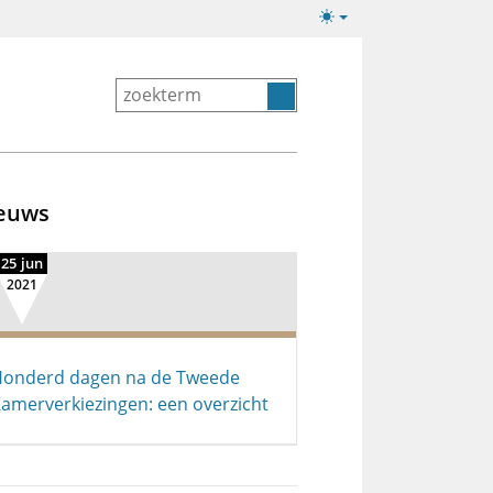
Lichte/donkere
weergave
euws
25 jun
2021
onderd dagen na de Tweede
amerverkiezingen: een overzicht