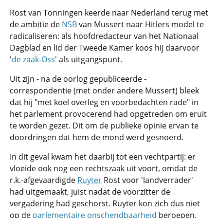
Rost van Tonningen keerde naar Nederland terug met
de ambitie de
NSB
van Mussert naar Hitlers model te
radicaliseren: als hoofdredacteur van het Nationaal
Dagblad en lid der Tweede Kamer koos hij daarvoor
'
de zaak-Oss
' als uitgangspunt.
Uit zijn - na de oorlog gepubliceerde -
correspondentie (met onder andere Mussert) bleek
dat hij "met koel overleg en voorbedachten rade" in
het parlement provocerend had opgetreden om eruit
te worden gezet. Dit om de publieke opinie ervan te
doordringen dat hem de mond werd gesnoerd.
In dit geval kwam het daarbij tot een vechtpartij: er
vloeide ook nog een rechtszaak uit voort, omdat de
r.k.-afgevaardigde
Ruyter
Rost voor 'landverrader'
had uitgemaakt, juist nadat de voorzitter de
vergadering had geschorst. Ruyter kon zich dus niet
op de
parlementaire onschendbaarheid
beroepen.