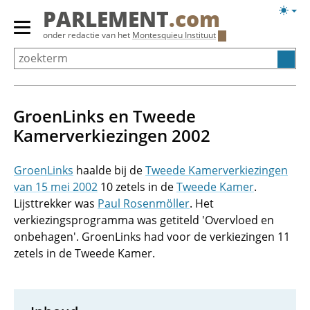
Overslaan
Licht
PARLEMENT
.com
en
weerg
Primair
onder redactie van het
Montesquieu Instituut
naar
menu
de
tonen/verbergen
inhoud
gaan
GroenLinks en Tweede
Kamerverkiezingen 2002
GroenLinks
haalde bij de
Tweede Kamerverkiezingen
van 15 mei 2002
10 zetels in de
Tweede Kamer
.
Lijsttrekker was
Paul Rosenmöller
. Het
verkiezingsprogramma was getiteld 'Overvloed en
onbehagen'. GroenLinks had voor de verkiezingen 11
zetels in de Tweede Kamer.