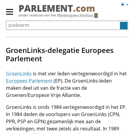
Overslaan
Licht
PARLEMENT
.com
en
weerg
Primair
onder redactie van het
Montesquieu Instituut
naar
menu
de
tonen/verbergen
inhoud
gaan
GroenLinks-delegatie Europees
Parlement
GroenLinks
is met vier leden vertegenwoordigd in het
Europees Parlement
(EP). De GroenLinks-leden
maken deel uit van de fractie van de
Groenen/Europese Vrije Alliantie.
GroenLinks is sinds 1984 vertegenwoordigd in het EP.
In 1984 deden de voorlopers van GroenLinks (CPN,
PPR, PSP en GPN) gezamenlijk mee aan de
verkiezingen, met twee zetels als resultaat. In 1989