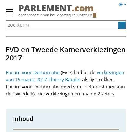
Overslaan
Licht
PARLEMENT
.com
en
weerg
Primair
onder redactie van het
Montesquieu Instituut
naar
menu
de
tonen/verbergen
inhoud
gaan
FVD en Tweede Kamerverkiezingen
2017
Forum voor Democratie
(FVD) had bij de
verkiezingen
van 15 maart 2017
Thierry Baudet
als lijsttrekker.
Forum voor Democratie deed voor het eerst mee aan
de Tweede Kamerverkiezingen en haalde 2 zetels.
Inhoud