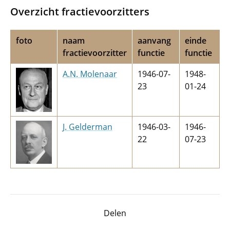
Overzicht fractievoorzitters
foto
naam
aanvang
einde
fractievoorzitter
functie
functie
A.N. Molenaar
1946-07-
1948-
23
01-24
J. Gelderman
1946-03-
1946-
22
07-23
Delen