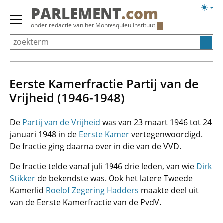
Overslaan
Licht
PARLEMENT
.com
en
weerg
Primair
onder redactie van het
Montesquieu Instituut
naar
menu
de
tonen/verbergen
inhoud
gaan
Eerste Kamerfractie Partij van de
Vrijheid (1946-1948)
De
Partij van de Vrijheid
was van 23 maart 1946 tot 24
januari 1948 in de
Eerste Kamer
vertegenwoordigd.
De fractie ging daarna over in die van de VVD.
De fractie telde vanaf juli 1946 drie leden, van wie
Dirk
Stikker
de bekendste was. Ook het latere Tweede
Kamerlid
Roelof Zegering Hadders
maakte deel uit
van de Eerste Kamerfractie van de PvdV.