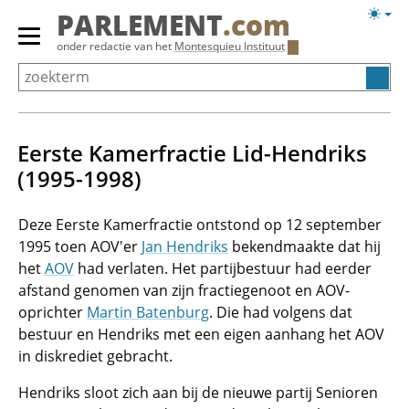
Overslaan
Licht
PARLEMENT
.com
en
weerg
Primair
onder redactie van het
Montesquieu Instituut
naar
menu
de
tonen/verbergen
inhoud
gaan
Eerste Kamerfractie Lid-Hendriks
(1995-1998)
Deze Eerste Kamerfractie ontstond op 12 september
1995 toen AOV'er
Jan Hendriks
bekendmaakte dat hij
het
AOV
had verlaten. Het partijbestuur had eerder
afstand genomen van zijn fractiegenoot en AOV-
oprichter
Martin Batenburg
. Die had volgens dat
bestuur en Hendriks met een eigen aanhang het AOV
in diskrediet gebracht.
Hendriks sloot zich aan bij de nieuwe partij Senioren