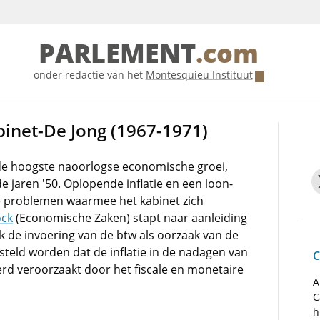
PARLEMENT
.com
onder redactie van het
Montesquieu Instituut
binet-De Jong (1967-1971)
de hoogste naoorlogse economische groei,
e jaren '50. Oplopende inflatie en een loon-
te problemen waarmee het kabinet zich
ock
(Economische Zaken) stapt naar aanleiding
ok de invoering van de btw als oorzaak van de
esteld worden dat de inflatie in de nadagen van
C
erd veroorzaakt door het fiscale en monetaire
A
C
h