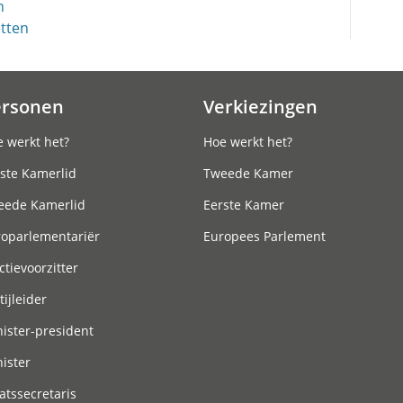
n
etten
ersonen
Verkiezingen
 werkt het?
Hoe werkt het?
ste Kamerlid
Tweede Kamer
eede Kamerlid
Eerste Kamer
roparlementariër
Europees Parlement
ctievoorzitter
tijleider
ister-president
ister
atssecretaris