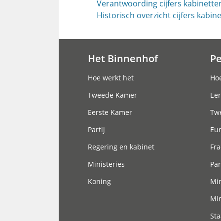
Verantwoording cijfers kabinette
Historisch overzicht cijfers kabin
Het Binnenhof
P
Hoofdnavigatie
Hoe werkt het
Hoe
Tweede Kamer
Eer
Eerste Kamer
Tw
Partij
Eu
Regering en kabinet
Fra
Ministeries
Par
Koning
Min
Min
Sta