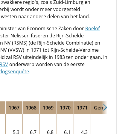
zwakkere regio's, zoals Zuid-Limburg en
erbij wordt onder meer voorgesteld
t westen naar andere delen van het land.
 minister van Economische Zaken door
Roelof
ster Nelissen fuseren de Rijn-Schelde
 NV (RSMS) (de Rijn-Schelde Combinatie) en
V (VVSW) in 1971 tot Rijn-Schelde-Verolme
 zal RSV uiteindelijk in 1983 ten onder gaan. In
RSV
onderwerp worden van de eerste
rlogsenquête
.
1967
1968
1969
1970
1971
Gemiddeld
Vers
5,3
6,7
6,8
6,1
4,3
5,8