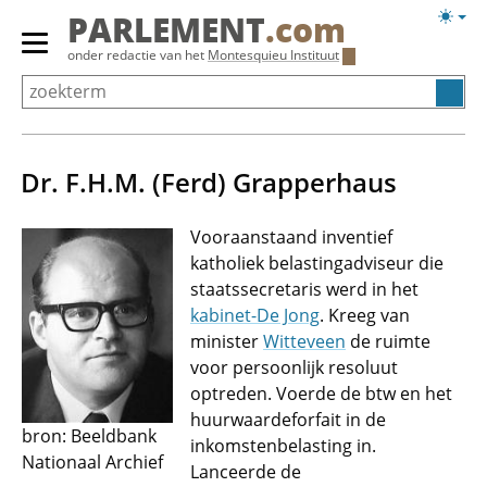
Overslaan
Licht
PARLEMENT
.com
en
weerg
Primair
onder redactie van het
Montesquieu Instituut
naar
menu
de
tonen/verbergen
inhoud
gaan
Dr. F.H.M. (Ferd) Grapperhaus
Vooraanstaand inventief
katholiek belastingadviseur die
staatssecretaris werd in het
kabinet-De Jong
. Kreeg van
minister
Witteveen
de ruimte
voor persoonlijk resoluut
optreden. Voerde de btw en het
huurwaardeforfait in de
bron: Beeldbank
inkomstenbelasting in.
Nationaal Archief
Lanceerde de