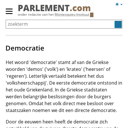
Overslaan
Licht
PARLEMENT
.com
en
weerg
Primair
onder redactie van het
Montesquieu Instituut
naar
menu
de
tonen/verbergen
inhoud
gaan
Democratie
Het woord 'democratie' stamt af van de Griekse
woorden 'demos' ('volk') en 'krateo' ('heersen' of
'regeren'). Letterlijk vertaald betekent het dus
'volksheerschappij'. De eerste democratie ontstond in
het oude Griekenland. In de Griekse stadstaten
werden belangrijke beslissingen door de burgers
genomen. Omdat het volk direct mee besloot over
staatszaken noemen we dit een directe democratie.
Door de eeuwen heen heeft de democratie zich