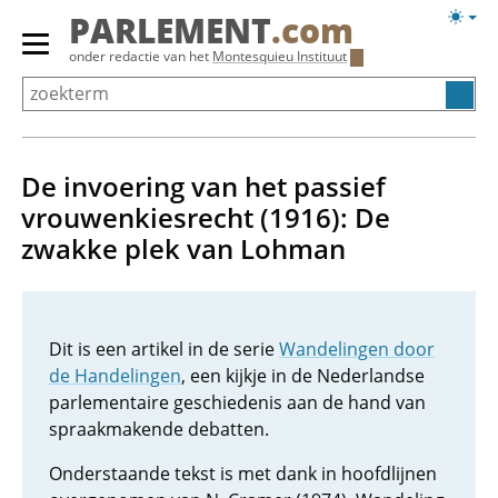
Overslaan
Licht
PARLEMENT
.com
en
weerg
Primair
onder redactie van het
Montesquieu Instituut
naar
menu
de
tonen/verbergen
inhoud
gaan
De invoering van het passief
vrouwenkiesrecht (1916): De
zwakke plek van Lohman
Dit is een artikel in de serie
Wandelingen door
de Handelingen
, een kijkje in de Nederlandse
parlementaire geschiedenis aan de hand van
spraakmakende debatten.
Onderstaande tekst is met dank in hoofdlijnen