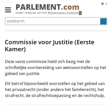
Overslaan
Licht
PARLEMENT
.com
en
weerg
Primair
onder redactie van het
Montesquieu Instituut
naar
menu
de
tonen/verbergen
inhoud
gaan
Commissie voor Justitie (Eerste
Kamer)
Deze vaste commissie hield zich bezig met de
schriftelijke voorbereiding van wetsvoorstellen op het
gebied van justitie.
Dit betrof bijvoorbeeld voorstellen op het gebied van
het privaatrecht (onder andere het familierecht), het
strafrecht, de strafrechttoepassing en de rechtshulp.