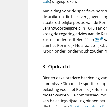
Cals
) uitgesproken.
Aanleiding voor de specifieke heror
de artikelen die hierover gingen la
staatsrechtelijke positie van de Kon
verantwoordelijkheid in 1848 aan o
vroeg de regering advies aan de Ra
kosten onder artikelen 22 en
25
va
aan het Koninklijk Huis via de rijk
Kroon onder 'onderhoud' zouden m
Opdracht
Binnen deze bredere herziening van 
commissie-Simons de specifieke opdr
belasting voor het Koninklijk Huis
moest worden. De commissie-Simons
van belastingvrijstelling binnen h
die tijd (zie ook
Staatscommissie-Ca