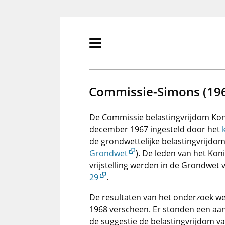
Overslaan
en
naar
de
Primair
inhoud
menu
gaan
tonen/verbergen
Commissie-Simons (19
De Commissie belastingvrijdom Koni
december 1967 ingesteld door het
de grondwettelijke belastingvrijdom
Grondwet
). De leden van het Kon
vrijstelling werden in de Grondwet
29
.
De resultaten van het onderzoek we
1968 verscheen. Er stonden een aan
de suggestie de belastingvrijdom va