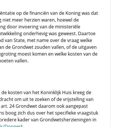
iëntatie op de financiën van de Koning was dat
ng niet meer herzien waren, hoewel de
ing door invoering van de ministeriële
ntwikkeling onderhevig was geweest. Daartoe
ad van State, met name over de vraag welke
n de Grondwet zouden vallen, of de uitgaven
sbegroting moest komen en welke kosten van de
oeten vallen.
de kosten van het Koninklijk Huis kreeg de
acht om uit te zoeken of de vrijstelling van
 in art. 24 Grondwet daarom ook aangepast
 boog zich dus over het specifieke vraagstuk
et bredere kader van Grondwetsherzieningen in
ls/Donner
).