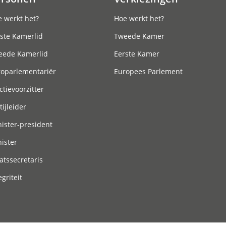
 werkt het?
Hoe werkt het?
ste Kamerlid
Tweede Kamer
eede Kamerlid
Eerste Kamer
roparlementariër
Europees Parlement
ctievoorzitter
tijleider
ister-president
ister
atssecretaris
egriteit