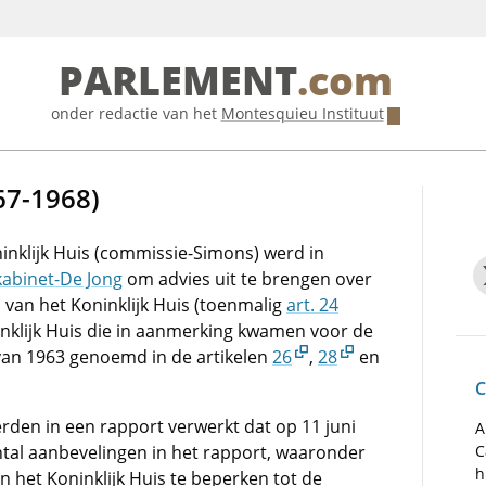
PARLEMENT
.com
onder redactie van het
Montesquieu Instituut
67-1968)
nklijk Huis (commissie-Simons) werd in
kabinet-De Jong
om advies uit te brengen over
 van het Koninklijk Huis (toenmalig
art. 24
inklijk Huis die in aanmerking kwamen voor de
 van 1963 genoemd in de artikelen
26
,
28
en
C
rden in een rapport verwerkt dat op 11 juni
A
tal aanbevelingen in het rapport, waaronder
C
h
n het Koninklijk Huis te beperken tot de