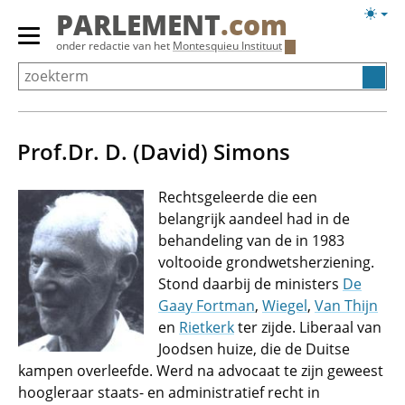
Overslaan
Licht
PARLEMENT
.com
en
weerg
Primair
onder redactie van het
Montesquieu Instituut
naar
menu
de
tonen/verbergen
inhoud
gaan
Prof.Dr. D. (David) Simons
Rechtsgeleerde die een
belangrijk aandeel had in de
behandeling van de in 1983
voltooide grondwetsherziening.
Stond daarbij de ministers
De
Gaay Fortman
,
Wiegel
,
Van Thijn
en
Rietkerk
ter zijde. Liberaal van
Joodsen huize, die de Duitse
kampen overleefde. Werd na advocaat te zijn geweest
hoogleraar staats- en administratief recht in