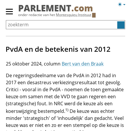
Overslaan
Licht
PARLEMENT
.com
en
weerg
Primair
onder redactie van het
Montesquieu Instituut
naar
menu
de
tonen/verbergen
inhoud
gaan
PvdA en de betekenis van 2012
25 oktober 2024
Bert van den Braak
De regeringsdeelname van de PvdA in 2012 had in
2017 een desastreus verkiezingsresultaat tot gevolg.
Critici - vooral in de PvdA - noemen de toen gemaakte
keuze om samen met de VVD te gaan regeren een
(strategische) fout. In NRC werd de keuze als een
1)
koerswijziging bestempeld.
De keuze was echter
minder 'strategisch' of 'inhoudelijk' dan gedacht. Veel
keuze was er niet en zo er een stempel op die keuze is