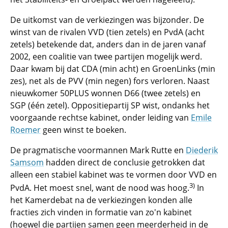
De uitkomst van de verkiezingen was bijzonder. De
winst van de rivalen VVD (tien zetels) en PvdA (acht
zetels) betekende dat, anders dan in de jaren vanaf
2002, een coalitie van twee partijen mogelijk werd.
Daar kwam bij dat CDA (min acht) en GroenLinks (min
zes), net als de PVV (min negen) fors verloren. Naast
nieuwkomer 50PLUS wonnen D66 (twee zetels) en
SGP (één zetel). Oppositiepartij SP wist, ondanks het
voorgaande rechtse kabinet, onder leiding van
Emile
Roemer
geen winst te boeken.
De pragmatische voormannen Mark Rutte en
Diederik
Samsom
hadden direct de conclusie getrokken dat
alleen een stabiel kabinet was te vormen door VVD en
3)
PvdA. Het moest snel, want de nood was hoog.
In
het Kamerdebat na de verkiezingen konden alle
fracties zich vinden in formatie van zo'n kabinet
(hoewel die partijen samen geen meerderheid in de