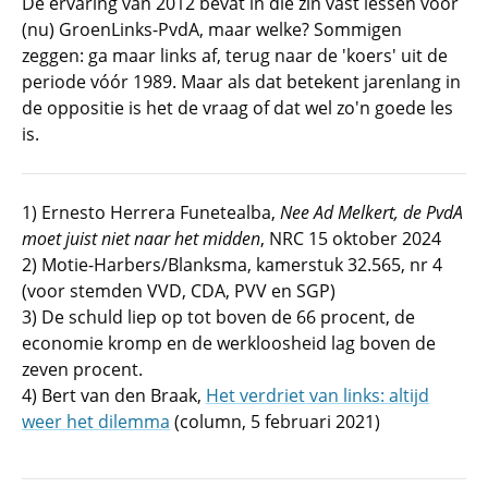
De ervaring van 2012 bevat in die zin vast lessen voor
(nu) GroenLinks-PvdA, maar welke? Sommigen
zeggen: ga maar links af, terug naar de 'koers' uit de
periode vóór 1989. Maar als dat betekent jarenlang in
de oppositie is het de vraag of dat wel zo'n goede les
is.
1) Ernesto Herrera Funetealba,
Nee Ad Melkert, de PvdA
moet juist niet naar het midden
, NRC 15 oktober 2024
2) Motie-Harbers/Blanksma, kamerstuk 32.565, nr 4
(voor stemden VVD, CDA, PVV en SGP)
3) De schuld liep op tot boven de 66 procent, de
economie kromp en de werkloosheid lag boven de
zeven procent.
4) Bert van den Braak,
Het verdriet van links: altijd
weer het dilemma
(column, 5 februari 2021)