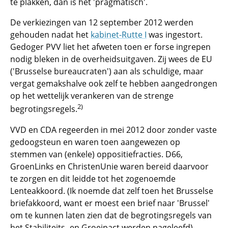
te plakken, dan is het 'pragmatisch'.
De verkiezingen van 12 september 2012 werden
gehouden nadat het
kabinet-Rutte I
was ingestort.
Gedoger PVV liet het afweten toen er forse ingrepen
nodig bleken in de overheidsuitgaven. Zij wees de EU
('Brusselse bureaucraten') aan als schuldige, maar
vergat gemakshalve ook zelf te hebben aangedrongen
op het wettelijk verankeren van de strenge
2)
begrotingsregels.
VVD en CDA regeerden in mei 2012 door zonder vaste
gedoogsteun en waren toen aangewezen op
stemmen van (enkele) oppositiefracties. D66,
GroenLinks en ChristenUnie waren bereid daarvoor
te zorgen en dit leidde tot het zogenoemde
Lenteakkoord. (Ik noemde dat zelf toen het Brusselse
briefakkoord, want er moest een brief naar 'Brussel'
om te kunnen laten zien dat de begrotingsregels van
het Stabiliteits- en Groeipact werden nageleefd).