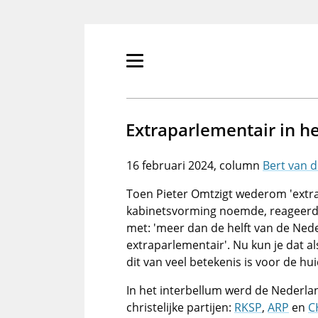
Overslaan
en
naar
de
Primair
inhoud
menu
gaan
tonen/verbergen
Extraparlementair in h
16 februari 2024
Bert van 
Toen Pieter Omtzigt wederom 'extra
kabinetsvorming noemde, reageerde
met: 'meer dan de helft van de Ned
extraparlementair'. Nu kun je dat a
dit van veel betekenis is voor de huid
In het interbellum werd de Nederla
christelijke partijen:
RKSP
,
ARP
en
C