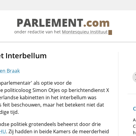
PARLEMENT
.com
onder redactie van het
Montesquieu Instituut
et Interbellum
den Braak
parlementair' als optie voor de
 politicoloog Simon Otjes op berichtendienst X
erlandse kabinetten in het interbellum was
ls feit beschouwen, maar het betekent niet dat
C
ige tijd.
A
ndse politiek grotendeels beheerst door drie
C
HU
. Zij hadden in beide Kamers de meerderheid
h