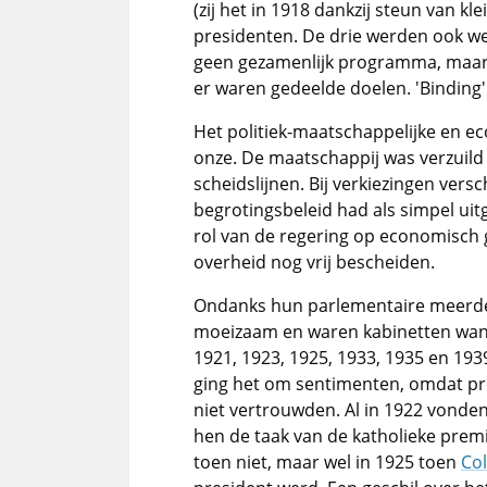
(zij het in 1918 dankzij steun van kl
presidenten. De drie werden ook wel
geen gezamenlijk programma, maar
er waren gedeelde doelen. 'Binding'
Het politiek-maatschappelijke en e
onze. De maatschappij was verzuild
scheidslijnen. Bij verkiezingen vers
begrotingsbeleid had als simpel uit
rol van de regering op economisch 
overheid nog vrij bescheiden.
Ondanks hun parlementaire meerder
moeizaam en waren kabinetten wanke
1921, 1923, 1925, 1933, 1935 en 1939
ging het om sentimenten, omdat pr
niet vertrouwden. Al in 1922 vonde
hen de taak van de katholieke prem
toen niet, maar wel in 1925 toen
Col