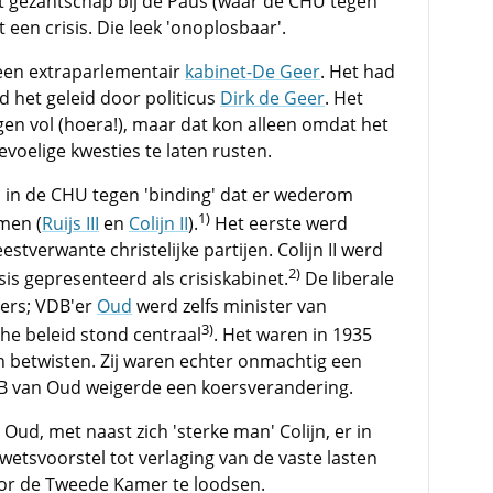
et gezantschap bij de Paus (waar de CHU tegen
een crisis. Die leek 'onoplosbaar'.
 een extraparlementair
kabinet-De Geer
. Het had
erd het geleid door politicus
Dirk de Geer
. Het
ngen vol (hoera!), maar dat kon alleen omdat het
evoelige kwesties te laten rusten.
 in de CHU tegen 'binding' dat er wederom
1)
men (
Ruijs III
en
Colijn II
).
Het eerste werd
stverwante christelijke partijen. Colijn II werd
2)
s gepresenteerd als crisiskabinet.
De liberale
ers; VDB'er
Oud
werd zelfs minister van
3)
he beleid stond centraal
. Het waren in 1935
en betwisten. Zij waren echter onmachtig een
DB van Oud weigerde een koersverandering.
ud, met naast zich 'sterke man' Colijn, er in
e wetsvoorstel tot verlaging van de vaste lasten
or de Tweede Kamer te loodsen.