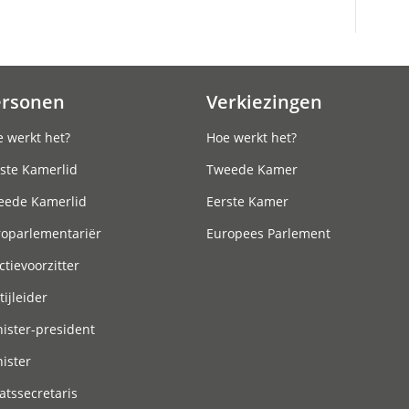
ersonen
Verkiezingen
 werkt het?
Hoe werkt het?
ste Kamerlid
Tweede Kamer
eede Kamerlid
Eerste Kamer
roparlementariër
Europees Parlement
ctievoorzitter
tijleider
ister-president
ister
atssecretaris