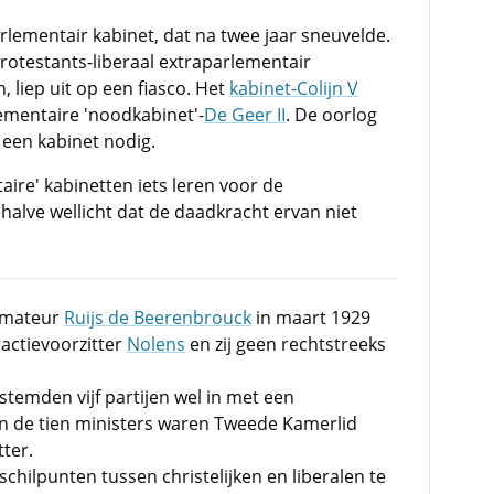
lementair kabinet, dat na twee jaar sneuvelde.
rotestants-liberaal extraparlementair
 liep uit op een fiasco. Het
kabinet-Colijn V
ementaire 'noodkabinet'-
De Geer II
. De oorlog
 een kabinet nodig.
ire' kabinetten iets leren voor de
ehalve wellicht dat de daadkracht ervan niet
ormateur
Ruijs de Beerenbrouck
in maart 1929
actievoorzitter
Nolens
en zij geen rechtstreeks
 stemden vijf partijen wel in met een
n de tien ministers waren Tweede Kamerlid
ter.
chilpunten tussen christelijken en liberalen te