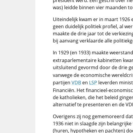
president werd. Een geschil over h
was) leidde binnen vier maanden tot 
Uiteindelijk kwam er in maart 1926
geen duidelijk politiek profiel, al w
maakte de drie jaar tot de verkiezi
bij aanvang verklaarde alle politiekg
In 1929 (en 1933) maakte weerstand
extraparlementaire kabinetten kwa
uitsluitend gevormd door de drie gee
vanwege de economische wereldcrisi
partijen
VDB
en
LSP
leverden minist
Financiën. Het financieel-economisc
de katholieken, die het beleid ging
alternatief te presenteren en de V
Overigens zij nog gememoreerd dat O
1936 niet in slaagde zijn belangrijk
(huren, hypotheken en pachten) do