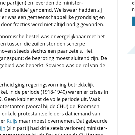
eine partijen) en leverden de minister-
d
n
 'de coalitie' genoemd. Weliswaar hadden zij
 er was een gemeenschappelijke grondslag en
 door fracties werd niet altijd nodig gevonden.
conomische bestel was onvergelijkbaar met het
 en tussen die zuilen stonden scherpe
choven steeds slechts een paar zetels. Het
gangspunt: de begroting moest sluitend zijn. De
gebied was beperkt. Sowieso was de rol van de
heid ging regeringsvorming betrekkelijk
l. In de periode (1918-1940) waren er crises in
. Geen kabinet zat de volle periode uit. Vaak
otestanten (vooral bij de CHU) de 'Roomsen'
n enkele protestantse leiders dat iemand van
ier
Ruijs
maar moest overnemen. Dat gebeurde
ijn
(zijn partij had drie zetels verloren) minister-