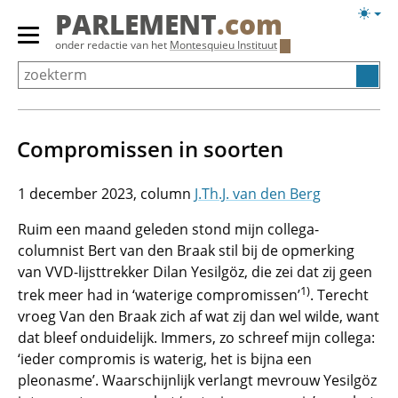
Overslaan
Licht
PARLEMENT
.com
en
weerg
Primair
onder redactie van het
Montesquieu Instituut
naar
menu
de
tonen/verbergen
inhoud
gaan
Compromissen in soorten
1 december 2023
J.Th.J. van den Berg
Ruim een maand geleden stond mijn collega-
columnist Bert van den Braak stil bij de opmerking
van VVD-lijsttrekker Dilan Yesilgöz, die zei dat zij geen
1)
trek meer had in ‘waterige compromissen’
. Terecht
vroeg Van den Braak zich af wat zij dan wel wilde, want
dat bleef onduidelijk. Immers, zo schreef mijn collega:
‘ieder compromis is waterig, het is bijna een
pleonasme’. Waarschijnlijk verlangt mevrouw Yesilgöz