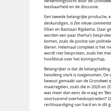
verkenningstocht door de Grondwet
leesbaarheid en de discussie.
Een tweede belangrijke productie, e
deskundigen, is
Een
nieuw commenta
Ellian en Bastiaan Rijpkema. Daar
worden een paar thema’s besproken 
komen, zoals de positie van politiek
dieren. Helemaal compleet is het n
wordt niet besproken, zoals het me
hoofdstuk over het koningschap.
Belangrijker is dat de belangstelli
bevolking sterk is toegenomen. De
bewust gemaakt van de Grondwet en
maatregelen, zoals die in 2020 en 2
was meer dan eens de vraag en ‘Be
voortvarend overheidsoptreden?’ De
rechtvaardiging van hard en in dit