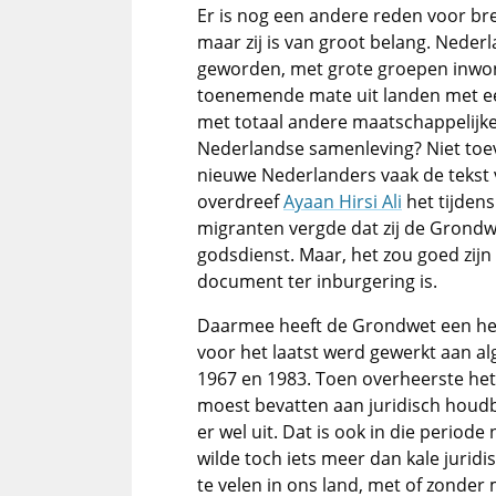
Er is nog een andere reden voor br
maar zij is van groot belang. Neder
geworden, met grote groepen inwon
toenemende mate uit landen met een
met totaal andere maatschappelijk
Nederlandse samenleving? Niet toev
nieuwe Nederlanders vaak de tekst 
overdreef
Ayaan Hirsi Ali
het tijden
migranten vergde dat zij de Grondw
godsdienst. Maar, het zou goed zijn
document ter inburgering is.
Daarmee heeft de Grondwet een hee
voor het laatst werd gewerkt aan al
1967 en 1983. Toen overheerste he
moest bevatten aan juridisch houdba
er wel uit. Dat is ook in die period
wilde toch iets meer dan kale jurid
te velen in ons land, met of zonde