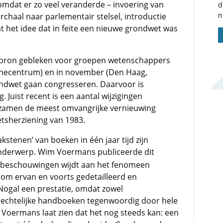
 omdat er zo veel veranderde – invoering van
d
n
chaal naar parlementair stelsel, introductie
at het idee dat in feite een nieuwe grondwet was
tiebron gebleken voor groepen wetenschappers
aignecentrum) en in november (Den Haag,
ondwet gaan congresseren. Daarvoor is
 Juist recent is een aantal wijzigingen
ezamen de meest omvangrijke vernieuwing
tsherziening van 1983.
kstenen’ van boeken in één jaar tijd zijn
nderwerp. Wim Voermans publiceerde dit
j beschouwingen wijdt aan het fenomeen
om ervan en voorts gedetailleerd en
 Nogal een prestatie, omdat zowel
echtelijke handboeken tegenwoordig door hele
Voermans laat zien dat het nog steeds kan: een