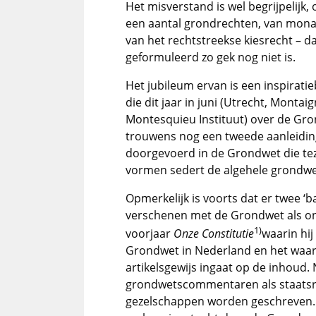
Het misverstand is wel begrijpelijk,
een aantal grondrechten, van monar
van het rechtstreekse kiesrecht – d
geformuleerd zo gek nog niet is.
Het jubileum ervan is een inspira
die dit jaar in juni (Utrecht, Mont
Montesquieu Instituut) over de Gr
trouwens nog een tweede aanleiding.
doorgevoerd in de Grondwet die t
vormen sedert de algehele grondwe
Opmerkelijk is voorts dat er twee ‘ba
verschenen met de Grondwet als o
1)
voorjaar
Onze Constitutie
waarin hi
Grondwet in Nederland en het waar
artikelsgewijs ingaat op de inhoud.
grondwetscommentaren als staatsr
gezelschappen worden geschreven. 