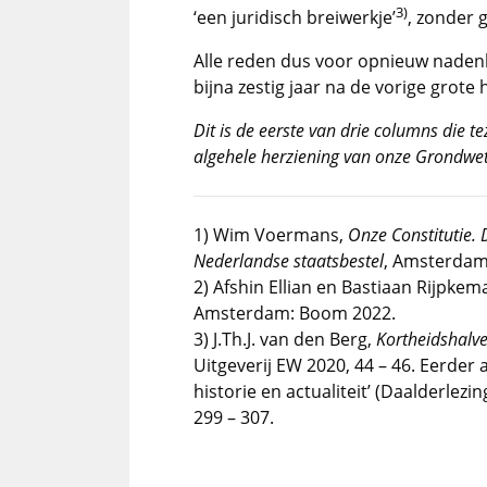
3)
‘een juridisch breiwerkje’
, zonder 
Alle reden dus voor opnieuw naden
bijna zestig jaar na de vorige grote 
Dit is de eerste van drie columns die 
algehele herziening van onze Grondwet
1) Wim Voermans,
Onze Constitutie.
Nederlandse staatsbestel
, Amsterdam
2) Afshin Ellian en Bastiaan Rijpkema
Amsterdam: Boom 2022.
3) J.Th.J. van den Berg,
Kortheidshalve
Uitgeverij EW 2020, 44 – 46. Eerder
historie en actualiteit’ (Daalderlezing
299 – 307.