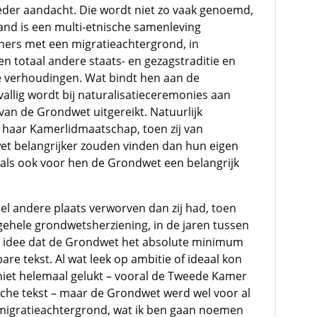
eder aandacht. Die wordt niet zo vaak genoemd,
land is een multi-etnische samenleving
ers met een migratieachtergrond, in
 totaal andere staats- en gezagstraditie en
e verhoudingen. Wat bindt hen aan de
allig wordt bij naturalisatieceremonies aan
van de Grondwet uitgereikt. Natuurlijk
s haar Kamerlidmaatschap, toen zij van
et belangrijker zouden vinden dan hun eigen
 als ook voor hen de Grondwet een belangrijk
l andere plaats verworven dan zij had, toen
gehele grondwetsherziening, in de jaren tussen
t idee dat de Grondwet het absolute minimum
re tekst. Al wat leek op ambitie of ideaal kon
e niet helemaal gelukt – vooral de Tweede Kamer
ische tekst – maar de Grondwet werd wel voor al
r migratieachtergrond, wat ik ben gaan noemen