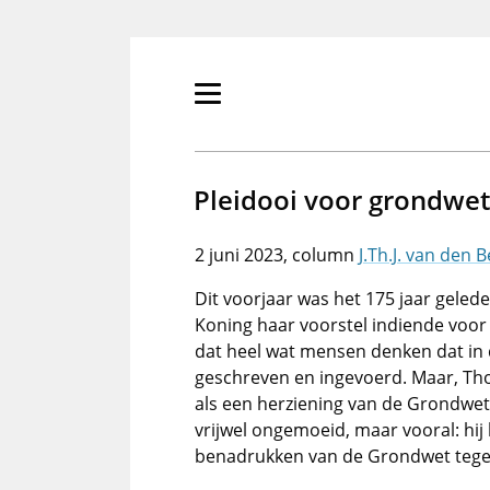
Overslaan
en
naar
de
Primair
inhoud
menu
gaan
tonen/verbergen
Pleidooi voor grondwet
2 juni 2023
J.Th.J. van den 
Dit voorjaar was het 175 jaar gele
Koning haar voorstel indiende voor
dat heel wat mensen denken dat in 
geschreven en ingevoerd. Maar, Tho
als een herziening van de Grondwet 
vrijwel ongemoeid, maar vooral: hij 
benadrukken van de Grondwet tegen