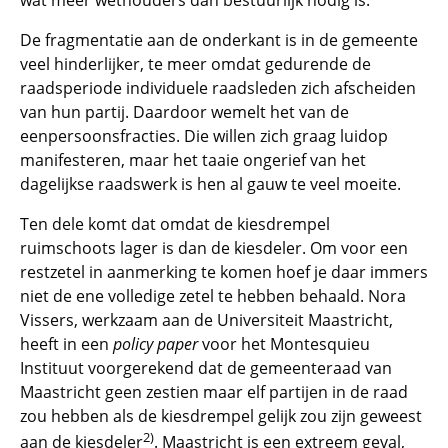
wat meer wethouders dan bestuurlijk nodig is.
De fragmentatie aan de onderkant is in de gemeente
veel hinderlijker, te meer omdat gedurende de
raadsperiode individuele raadsleden zich afscheiden
van hun partij. Daardoor wemelt het van de
eenpersoonsfracties. Die willen zich graag luidop
manifesteren, maar het taaie ongerief van het
dagelijkse raadswerk is hen al gauw te veel moeite.
Ten dele komt dat omdat de kiesdrempel
ruimschoots lager is dan de kiesdeler. Om voor een
restzetel in aanmerking te komen hoef je daar immers
niet de ene volledige zetel te hebben behaald. Nora
Vissers, werkzaam aan de Universiteit Maastricht,
heeft in een
policy paper
voor het Montesquieu
Instituut voorgerekend dat de gemeenteraad van
Maastricht geen zestien maar elf partijen in de raad
zou hebben als de kiesdrempel gelijk zou zijn geweest
2)
aan de kiesdeler
. Maastricht is een extreem geval,