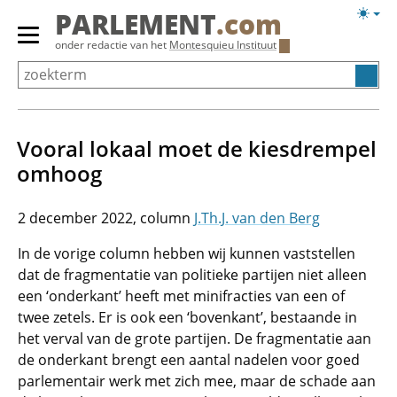
Overslaan
Licht
PARLEMENT
.com
en
weerg
Primair
onder redactie van het
Montesquieu Instituut
naar
menu
de
tonen/verbergen
inhoud
gaan
Vooral lokaal moet de kiesdrempel
omhoog
2 december 2022
J.Th.J. van den Berg
In de vorige column hebben wij kunnen vaststellen
dat de fragmentatie van politieke partijen niet alleen
een ‘onderkant’ heeft met minifracties van een of
twee zetels. Er is ook een ‘bovenkant’, bestaande in
het verval van de grote partijen. De fragmentatie aan
de onderkant brengt een aantal nadelen voor goed
parlementair werk met zich mee, maar de schade aan