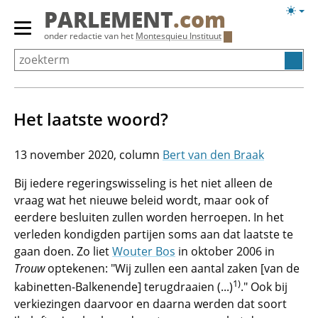
Overslaan
Licht
PARLEMENT
.com
en
weerg
Primair
onder redactie van het
Montesquieu Instituut
naar
menu
de
tonen/verbergen
inhoud
gaan
Het laatste woord?
13 november 2020
Bert van den Braak
Bij iedere regeringswisseling is het niet alleen de
vraag wat het nieuwe beleid wordt, maar ook of
eerdere besluiten zullen worden herroepen. In het
verleden kondigden partijen soms aan dat laatste te
gaan doen. Zo liet
Wouter Bos
in oktober 2006 in
Trouw
optekenen: "Wij zullen een aantal zaken [van de
1)
kabinetten-Balkenende] terugdraaien (...)
." Ook bij
verkiezingen daarvoor en daarna werden dat soort