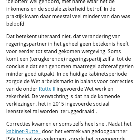
'beloften' wel gehoord, met name waar het de
inkomens en de sociale zekerheid betrof. In de
praktijk kwam daar meestal veel minder van dan was
beloofd.
Dat betekent uiteraard niet, dat verandering van
regeringspartner in het geheel geen betekenis heeft
voor eerder tot stand gekomen wetgeving. Soms
komt een (terugkerende) regeringspartij zelf al tot de
conclusie dat een genomen maatregel achteraf gezien
minder goed uitpakt. In de huidige kabinetsperiode
zorgde de Wet arbeidsmarkt in balans voor correcties
van de onder
Rutte II
ingevoerde Wet werk en
zekerheid. De verwachting is dat na de komende
verkiezingen, het in 2015 ingevoerde sociaal
leenstelsel zal worden 'teruggedraaid'.
Correcties kwamen er soms zelfs heel snel. Nadat het
kabinet-Rutte I
door het vertrek van gedoogpartner
PVV ten val was gekomen, zorgde het zogenoemde