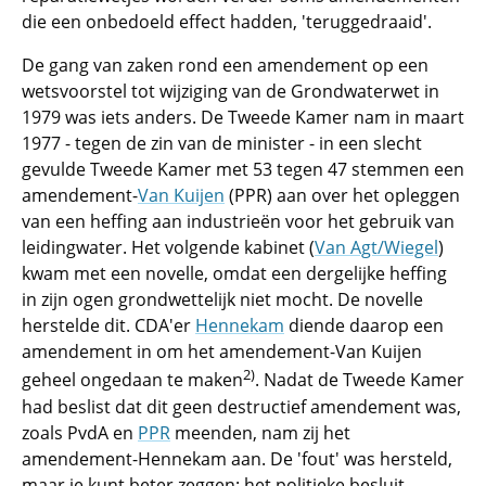
die een onbedoeld effect hadden, 'teruggedraaid'.
De gang van zaken rond een amendement op een
wetsvoorstel tot wijziging van de Grondwaterwet in
1979 was iets anders. De Tweede Kamer nam in maart
1977 - tegen de zin van de minister - in een slecht
gevulde Tweede Kamer met 53 tegen 47 stemmen een
amendement-
Van Kuijen
(PPR) aan over het opleggen
van een heffing aan industrieën voor het gebruik van
leidingwater. Het volgende kabinet (
Van Agt/Wiegel
)
kwam met een novelle, omdat een dergelijke heffing
in zijn ogen grondwettelijk niet mocht. De novelle
herstelde dit. CDA'er
Hennekam
diende daarop een
amendement in om het amendement-Van Kuijen
2)
geheel ongedaan te maken
. Nadat de Tweede Kamer
had beslist dat dit geen destructief amendement was,
zoals PvdA en
PPR
meenden, nam zij het
amendement-Hennekam aan. De 'fout' was hersteld,
maar je kunt beter zeggen: het politieke besluit