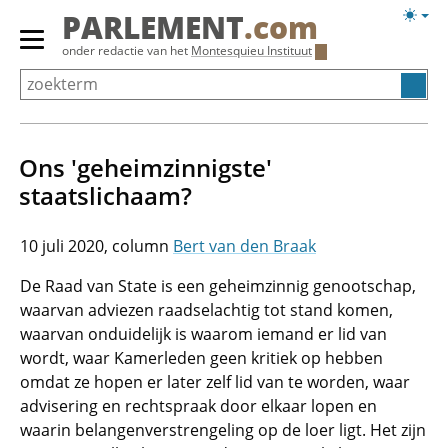
Overslaan
Licht
PARLEMENT
.com
en
weerg
Primair
onder redactie van het
Montesquieu Instituut
naar
menu
de
tonen/verbergen
inhoud
gaan
Ons 'geheimzinnigste'
staatslichaam?
10 juli 2020
Bert van den Braak
De Raad van State is een geheimzinnig genootschap,
waarvan adviezen raadselachtig tot stand komen,
waarvan onduidelijk is waarom iemand er lid van
wordt, waar Kamerleden geen kritiek op hebben
omdat ze hopen er later zelf lid van te worden, waar
advisering en rechtspraak door elkaar lopen en
waarin belangenverstrengeling op de loer ligt. Het zijn