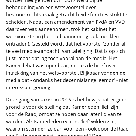
worden niet genoemd. In 2017 werd bij de
behandeling van een wetsvoorstel over
bestuursrechtspraak getracht beide functies strikt te
scheiden. Nadat een amendement van PvdA en VVD
daarover was aangenomen, trok het kabinet het
wetsvoorstel in (het had aanneming ook met klem
ontraden). Gesteld wordt dat het voorstel 'zonder al
te veel media-aandacht' van tafel ging. Dat is op zich
juist, maar dat lag toch vooral aan de media. Het
Kamerdebat was openbaar, net als de brief over
intrekking van het wetsvoorstel. Blijkbaar vonden de
media dat - ondanks het decennialange 'gemor' - niet
interessant genoeg.
Deze gang van zaken in 2016 is het bewijs dat er geen
grond is voor de stelling dat Kamerleden 'lief' zijn
voor de Raad, omdat ze hopen daar later lid van te
worden. Als Kamerleden echt zo 'lief' wilden zijn,
waarom stemden ze dan vóór een - ook door de Raad