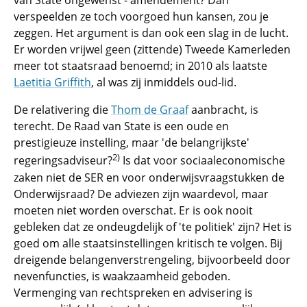
van State ongewenst - amendement? Dan
verspeelden ze toch voorgoed hun kansen, zou je
zeggen. Het argument is dan ook een slag in de lucht.
Er worden vrijwel geen (zittende) Tweede Kamerleden
meer tot staatsraad benoemd; in 2010 als laatste
Laetitia Griffith
, al was zij inmiddels oud-lid.
De relativering die
Thom de Graaf
aanbracht, is
terecht. De Raad van State is een oude en
prestigieuze instelling, maar 'de belangrijkste'
2)
regeringsadviseur?
Is dat voor sociaaleconomische
zaken niet de SER en voor onderwijsvraagstukken de
Onderwijsraad? De adviezen zijn waardevol, maar
moeten niet worden overschat. Er is ook nooit
gebleken dat ze ondeugdelijk of 'te politiek' zijn? Het is
goed om alle staatsinstellingen kritisch te volgen. Bij
dreigende belangenverstrengeling, bijvoorbeeld door
nevenfuncties, is waakzaamheid geboden.
Vermenging van rechtspreken en advisering is