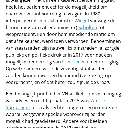
is. Aangezien het om een kabinetsbenoeming gaat,
heeft het parlement echter de mogelijkheid om
daarover verantwoording te vragen. In 1980
interpelleerde
Den Uyl
minister
Wiegel
vanwege de
benoeming van (zittend minister)
Scholten
tot
vicepresident. Een door hem ingediende motie om
dat af te keuren, werd toen verworpen. Benoemingen
van staatsraden zijn nauwelijks omstreden, al zorgde
publieke en politieke druk er in 2017 voor dat een
mogelijke benoeming van
Fred Teeven
niet doorging.
Op welke andere wijze de zeventig staatsraden
zouden kunnen worden benoemd (verkiezing, op
voordracht?) en of dat beter zou zijn, is de vraag.
Een belangrijk punt in het VN-artikel is de vermenging
van advies en rechtspraak. In 2015 was
Winnie
Sorgdrager
bijna als rechter opgetreden in een zaak
waarbij wetgeving speelde waarover zij eerder
mogelijk had geadviseerd. Andere voorbeelden