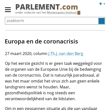
Overslaan
Licht
PARLEMENT
.com
en
weerg
Primair
onder redactie van het
Montesquieu Instituut
naar
menu
de
tonen/verbergen
inhoud
gaan
Europa en de coronacrisis
27 maart 2020
J.Th.J. van den Berg
Op het eerste gezicht is er geen taak weggelegd voor
de organen van de Europese Unie bij de bedwinging
van de coronacrisis. Dat is natuurlijk paradoxaal, al
was het maar omdat het virus zich aan geen enkele
landsgrens wenst te houden. Maar,
gezondheidspolitiek is nog steeds een
verantwoordelijkheid van de lidstaten.
Om in een gespannen situatie als die van vandaag