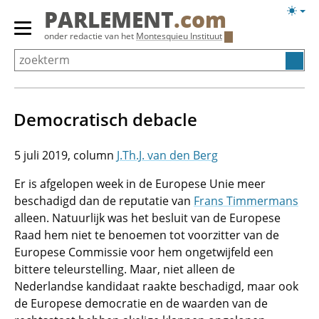
Overslaan
Licht
PARLEMENT
.com
en
weerg
Primair
onder redactie van het
Montesquieu Instituut
naar
menu
de
tonen/verbergen
inhoud
gaan
Democratisch debacle
5 juli 2019
J.Th.J. van den Berg
Er is afgelopen week in de Europese Unie meer
beschadigd dan de reputatie van
Frans Timmermans
alleen. Natuurlijk was het besluit van de Europese
Raad hem niet te benoemen tot voorzitter van de
Europese Commissie voor hem ongetwijfeld een
bittere teleurstelling. Maar, niet alleen de
Nederlandse kandidaat raakte beschadigd, maar ook
de Europese democratie en de waarden van de