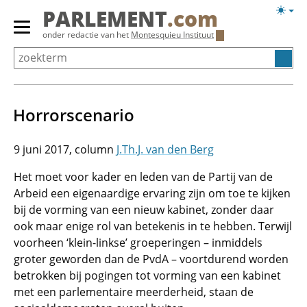
Overslaan
Licht
PARLEMENT
.com
en
weerg
Primair
onder redactie van het
Montesquieu Instituut
naar
menu
de
tonen/verbergen
inhoud
gaan
Horrorscenario
9 juni 2017
J.Th.J. van den Berg
Het moet voor kader en leden van de Partij van de
Arbeid een eigenaardige ervaring zijn om toe te kijken
bij de vorming van een nieuw kabinet, zonder daar
ook maar enige rol van betekenis in te hebben. Terwijl
voorheen ‘klein-linkse’ groeperingen – inmiddels
groter geworden dan de PvdA – voortdurend worden
betrokken bij pogingen tot vorming van een kabinet
met een parlementaire meerderheid, staan de