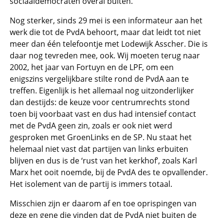
sociaaldemocraten overal buiten.
Nog sterker, sinds 29 mei is een informateur aan het
werk die tot de PvdA behoort, maar dat leidt tot niet
meer dan één telefoontje met Lodewijk Asscher. Die is
daar nog tevreden mee, ook. Wij moeten terug naar
2002, het jaar van Fortuyn en de LPF, om een
enigszins vergelijkbare stilte rond de PvdA aan te
treffen. Eigenlijk is het allemaal nog uitzonderlijker
dan destijds: de keuze voor centrumrechts stond
toen bij voorbaat vast en dus had intensief contact
met de PvdA geen zin, zoals er ook niet werd
gesproken met GroenLinks en de SP. Nu staat het
helemaal niet vast dat partijen van links erbuiten
blijven en dus is de ‘rust van het kerkhof’, zoals Karl
Marx het ooit noemde, bij de PvdA des te opvallender.
Het isolement van de partij is immers totaal.
Misschien zijn er daarom af en toe oprispingen van
deze en gene die vinden dat de PvdA niet buiten de