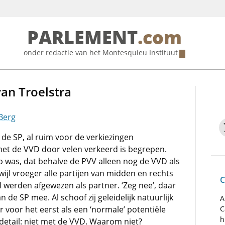
PARLEMENT
.com
onder redactie van het
Montesquieu Instituut
an Troelstra
 Berg
 de SP, al ruim voor de verkiezingen
l met de VVD door velen verkeerd is begrepen.
 was, dat behalve de PVV alleen nog de VVD als
ijl vroeger alle partijen van midden en rechts
C
l werden afgewezen als partner. ‘Zeg nee’, daar
 de SP mee. Al schoof zij geleidelijk natuurlijk
A
aar voor het eerst als een ‘normale’ potentiële
C
h
 detail: niet met de VVD. Waarom niet?