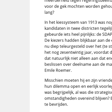
meerderheid tegen regeringsdeelnam
voor de gek mochten worden gehoud
lang?
In het kiessysteem van 1913 was no
kandidaten in twee districten tegel
gebeurde iets heel pijnlijks: de SDA
De kiezers hadden blijkbaar aan de 
nu diep teleurgesteld over het (te s
het nog zesentwintig jaar, voordat
dat natuurlijk niet alleen aan dat e
beslissen over deelname aan de mach
Emile Roemer.
Misschien moeten hij en zijn vrien
hun dilemma open en eerlijk voorle
was begrijpelijk, al was die strategi
omstandigheden overeind blijven? Ee
te bevrijden.