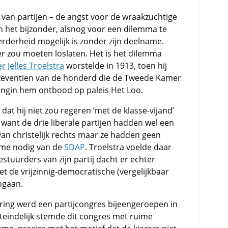
 van partijen – de angst voor de wraakzuchtige
n het bijzonder, alsnog voor een dilemma te
erderheid mogelijk is zonder zijn deelname.
er zou moeten loslaten. Het is het dilemma
er Jelles Troelstra
worstelde in 1913, toen hij
(zeventien van de honderd die de Tweede Kamer
ningin hem ontbood op paleis Het Loo.
, dat hij niet zou regeren ‘met de klasse-vijand’
 want de drie liberale partijen hadden wel een
van christelijk rechts maar ze hadden geen
me nodig van de
SDAP
. Troelstra voelde daar
stuurders van zijn partij dacht er echter
t de vrijzinnig-democratische (vergelijkbaar
gaan.
ring werd een partijcongres bijeengeroepen in
teindelijk stemde dit congres met ruime