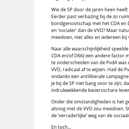
Wie de SP door de jaren heen heeft 
Eerder past verbazing bij de zo rui
bondgenootschap met het CDA en D66
en ‘socialer’ dan de VVD? Maar natuur
meedoen, niet alles en iedereen bij 
Naar alle waarschijnlijkheid speelde
CDA en/of D66) een andere factor me
te onderscheiden van de PvdA was do
VVD, radicaal af te wijzen. Had de P
ondanks een antiliberale campagne
je bij de SP niet bang voor te zijn;
indrukwekkende kiezersschare lever
Onder die omstandigheden is het ge
alsnog met de VVD zou meedoen. Stel
de ‘verraderlijke’ weg van de socia
En toch...