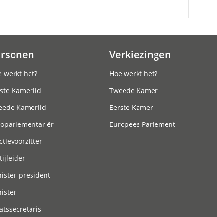
ersonen
Verkiezingen
 werkt het?
Hoe werkt het?
ste Kamerlid
Tweede Kamer
eede Kamerlid
Eerste Kamer
roparlementariër
Europees Parlement
ctievoorzitter
tijleider
ister-president
ister
atssecretaris