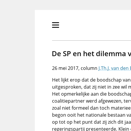
Overslaan
en
naar
de
Primair
inhoud
menu
gaan
tonen/verbergen
De SP en het dilemma v
26 mei 2017
J.Th.J. van den
Het lijkt erop dat de boodschap van
uitgesproken, dat zij niet in zee wi
Het opmerkelijke aan die boodschap
coalitiepartner werd afgewezen, terw
zoal niet formeel dan toch materiee
begon ooit het nationale bestaan van
op tot op het punt dat zij zich dit j
regeringspartij presenteerde. Klein