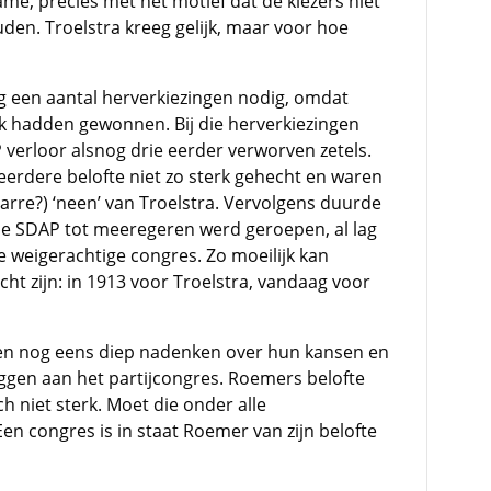
e, precies met het motief dat de kiezers niet
en. Troelstra kreeg gelijk, maar voor hoe
g een aantal herverkiezingen nodig, omdat
ijk hadden gewonnen. Bij die herverkiezingen
P verloor alsnog drie eerder verworven zetels.
eerdere belofte niet zo sterk gehecht en waren
tarre?) ‘neen’ van Troelstra. Vervolgens duurde
 de SDAP tot meeregeren werd geroepen, al lag
ne weigerachtige congres. Zo moeilijk kan
t zijn: in 1913 voor Troelstra, vandaag voor
den nog eens diep nadenken over hun kansen en
ggen aan het partijcongres. Roemers belofte
sch niet sterk. Moet die onder alle
n congres is in staat Roemer van zijn belofte