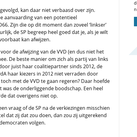
d
n
gevolgd, kan daar niet verbaasd over zijn.
me aanvaarding van een potentieel
. Zijn die op dit moment dan zoveel ‘linkser’
lijk, de SP begreep heel goed dat je, als je wilt
voorbaat kan afwijzen.
 voor de afwijzing van de VVD (en dus niet het
e. De beste manier om zich als partij van links
or juist haar coalitiepartner sinds 2012, de
vdA haar kiezers in 2012 niet verraden door
 toch met de VVD te gaan regeren? Daar hoefde
 dat was de onderliggende boodschap. Een heel
de dat overigens niet op.
en vraag of de SP na de verkiezingen misschien
 dat zij dat zou doen, dan zou zij uitgerekend
aldemocraten volgen.