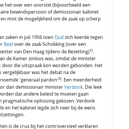
hoe het over een voorstel (bijvoorbeeld een
ire bewindspersoon of demissionair kabinet
 en mist de mogelijkheid om de zaak op scherp
an zaken in juli 1956 toen
Oud
zich keerde tegen
er
Beel
over de zaak-Schokking (over een
1)
eester van Den Haag tijdens de Bezetting)
.
van de Kamer zinloos was, omdat de minister
iet door die uitspraak kon worden gebonden. Het
s vergelijkbaar was het debat na de
2)
genoemde 'generaal pardon'
. Een meerderheid
oor dan demissionair minister
Verdonk
. Die leek
orden dat andere beleid te moeten gaan
een pragmatische oplossing gekozen. Verdonk
le en het kabinet legde zich neer bij de wens
itzettingen.
en is de crux bij het controversieel verklaren