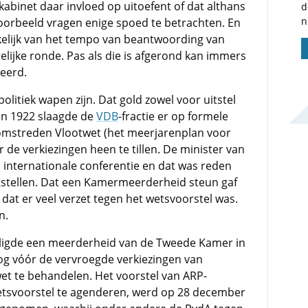
 kabinet daar invloed op uitoefent of dat althans
d
n
voorbeeld vragen enige spoed te betrachten. En
kelijk van het tempo van beantwoording van
elijke ronde. Pas als die is afgerond kan immers
eerd.
itiek wapen zijn. Dat gold zowel voor uitstel
 In 1922 slaagde de
VDB
-fractie er op formele
omstreden Vlootwet (het meerjarenplan voor
 de verkiezingen heen te tillen. De minister van
internationale conferentie en dat was reden
tstellen. Dat een Kamermeerderheid steun gaf
 dat er veel verzet tegen het wetsvoorstel was.
n.
ligde een meerderheid van de Tweede Kamer in
g vóór de vervroegde verkiezingen van
t te behandelen. Het voorstel van ARP-
tsvoorstel te agenderen, werd op 28 december