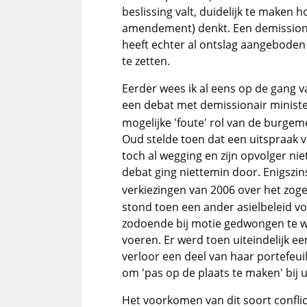
beslissing valt, duidelijk te maken 
amendement) denkt. Een demissiona
heeft echter al ontslag aangeboden
te zetten.
Eerder wees ik al eens op de gang v
een debat met demissionair minist
mogelijke 'foute' rol van de burgem
Oud stelde toen dat een uitspraak 
toch al wegging en zijn opvolger n
debat ging niettemin door. Enigszin
verkiezingen van 2006 over het zo
stond toen een ander asielbeleid v
zodoende bij motie gedwongen te w
voeren. Er werd toen uiteindelijk 
verloor een deel van haar portefeuil
om 'pas op de plaats te maken' bij u
Het voorkomen van dit soort conflict