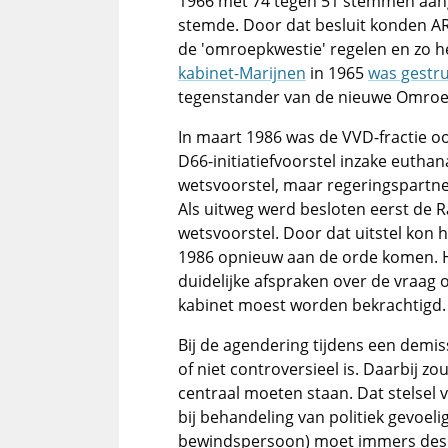
1966 met 74 tegen 51 stemmen aan
stemde. Door dat besluit konden A
de 'omroepkwestie' regelen en zo h
kabinet-Marijnen
in 1965
was gestru
tegenstander van de nieuwe Omroe
In maart 1986 was de VVD-fractie o
D66-initiatiefvoorstel inzake eutha
wetsvoorstel, maar regeringspartne
Als uitweg werd besloten eerst de R
wetsvoorstel. Door dat uitstel kon 
1986 opnieuw aan de orde komen. 
duidelijke afspraken over de vraag 
kabinet moest worden bekrachtigd.
Bij de agendering tijdens een demiss
of niet controversieel is. Daarbij z
centraal moeten staan. Dat stelsel 
bij behandeling van politiek gevoel
bewindspersoon) moet immers desn