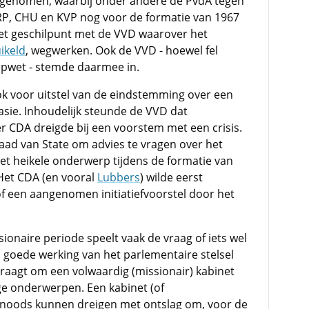
genomen, waarbij onder andere de PvdA tegen
RP, CHU en KVP nog voor de formatie van 1967
et geschilpunt met de VVD waarover het
ikeld
, wegwerken. Ook de VVD - hoewel fel
pwet - stemde daarmee in.
ok voor uitstel van de eindstemming over een
nasie. Inhoudelijk steunde de VVD dat
r CDA dreigde bij een voorstem met een crisis.
aad van State om advies te vragen over het
het heikele onderwerp tijdens de formatie van
Het CDA (en vooral
Lubbers
) wilde eerst
of een aangenomen initiatiefvoorstel door het
ionaire periode speelt vaak de vraag of iets wel
ou goede werking van het parlementaire stelsel
vraagt om een volwaardig (missionair) kabinet
ige onderwerpen. Een kabinet (of
oods kunnen dreigen met ontslag om, voor de