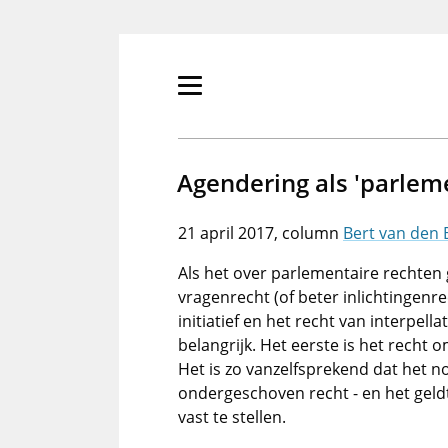
Overslaan
en
naar
de
Primair
inhoud
menu
gaan
tonen/verbergen
Agendering als 'parleme
21 april 2017
Bert van den 
Als het over parlementaire rechten 
vragenrecht (of beter inlichtingenr
initiatief en het recht van interpell
belangrijk. Het eerste is het recht 
Het is zo vanzelfsprekend dat het 
ondergeschoven recht - en het geldt
vast te stellen.