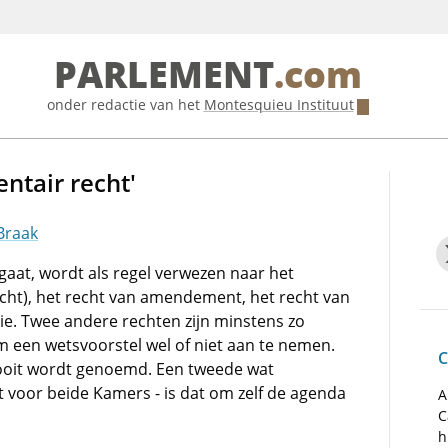
PARLEMENT
.com
onder redactie van het
Montesquieu Instituut
ntair recht'
Braak
gaat, wordt als regel verwezen naar het
echt), het recht van amendement, het recht van
atie. Twee andere rechten zijn minstens zo
om een wetsvoorstel wel of niet aan te nemen.
C
nooit wordt genoemd. Een tweede wat
 voor beide Kamers - is dat om zelf de agenda
A
C
h