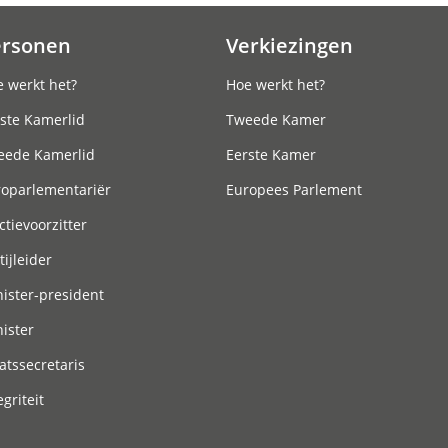
ersonen
Verkiezingen
 werkt het?
Hoe werkt het?
ste Kamerlid
Tweede Kamer
eede Kamerlid
Eerste Kamer
roparlementariër
Europees Parlement
ctievoorzitter
tijleider
ister-president
ister
atssecretaris
egriteit