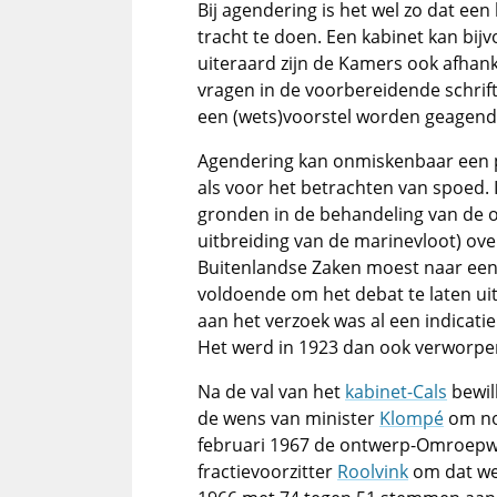
Bij agendering is het wel zo dat een
tracht te doen. Een kabinet kan bij
uiteraard zijn de Kamers ook afhan
vragen in de voorbereidende schrift
een (wets)voorstel worden geagend
Agendering kan onmiskenbaar een pol
als voor het betrachten van spoed.
gronden in de behandeling van de 
uitbreiding van de marinevloot) over
Buitenlandse Zaken moest naar een 
voldoende om het debat te laten ui
aan het verzoek was al een indicatie
Het werd in 1923 dan ook verworpe
Na de val van het
kabinet-Cals
bewil
de wens van minister
Klompé
om no
februari 1967 de ontwerp-Omroepwe
fractievoorzitter
Roolvink
om dat we