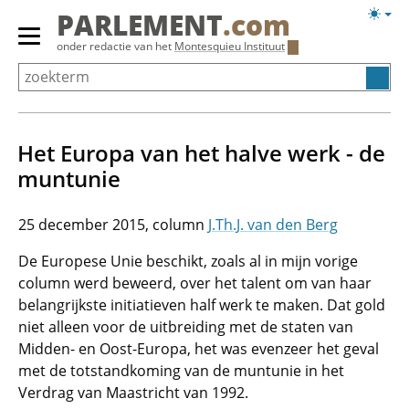
Overslaan
Licht
PARLEMENT
.com
en
weerg
Primair
onder redactie van het
Montesquieu Instituut
naar
menu
de
tonen/verbergen
inhoud
gaan
Het Europa van het halve werk - de
muntunie
25 december 2015
J.Th.J. van den Berg
De Europese Unie beschikt, zoals al in mijn vorige
column werd beweerd, over het talent om van haar
belangrijkste initiatieven half werk te maken. Dat gold
niet alleen voor de uitbreiding met de staten van
Midden- en Oost-Europa, het was evenzeer het geval
met de totstandkoming van de muntunie in het
Verdrag van Maastricht van 1992.