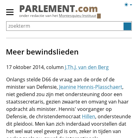
Overslaan
Licht
PARLEMENT
.com
en
weerg
Primair
onder redactie van het
Montesquieu Instituut
naar
menu
de
tonen/verbergen
inhoud
gaan
Meer bewindslieden
17 oktober 2014
J.Th.J. van den Berg
Onlangs stelde D66 de vraag aan de orde of de
minister van Defensie,
Jeanine Hennis-Plasschaert
,
niet gediend zou zijn met ondersteuning door een
staatssecretaris, gezien zwaarte en omvang van haar
opdracht als minister. Hennis' voorganger op
Defensie, de christendemocraat
Hillen
, ondersteunde
dit pleidooi. Men kan zich inderdaad voorstellen dat
het wel wat veel gevergd is om, zeker in tijden van