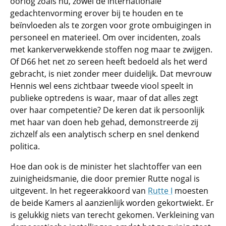
oorlog zoals nu, zowel de internationale
gedachtenvorming erover bij te houden en te
beïnvloeden als te zorgen voor grote ombuigingen in
personeel en materieel. Om over incidenten, zoals
met kankerverwekkende stoffen nog maar te zwijgen.
Of D66 het net zo sereen heeft bedoeld als het werd
gebracht, is niet zonder meer duidelijk. Dat mevrouw
Hennis wel eens zichtbaar tweede viool speelt in
publieke optredens is waar, maar of dat alles zegt
over haar competentie? De keren dat ik persoonlijk
met haar van doen heb gehad, demonstreerde zij
zichzelf als een analytisch scherp en snel denkend
politica.
Hoe dan ook is de minister het slachtoffer van een
zuinigheidsmanie, die door premier Rutte nogal is
uitgevent. In het regeerakkoord van
Rutte I
moesten
de beide Kamers al aanzienlijk worden gekortwiekt. Er
is gelukkig niets van terecht gekomen. Verkleining van