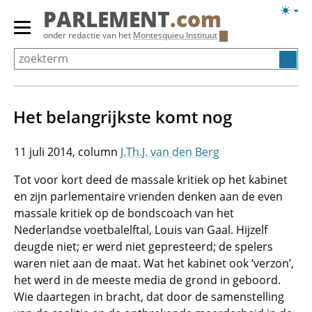
Overslaan
Licht
PARLEMENT
.com
en
weerg
Primair
onder redactie van het
Montesquieu Instituut
naar
menu
de
tonen/verbergen
inhoud
gaan
Het belangrijkste komt nog
11 juli 2014
J.Th.J. van den Berg
Tot voor kort deed de massale kritiek op het kabinet
en zijn parlementaire vrienden denken aan de even
massale kritiek op de bondscoach van het
Nederlandse voetbalelftal, Louis van Gaal. Hijzelf
deugde niet; er werd niet gepresteerd; de spelers
waren niet aan de maat. Wat het kabinet ook ‘verzon’,
het werd in de meeste media de grond in geboord.
Wie daartegen in bracht, dat door de samenstelling